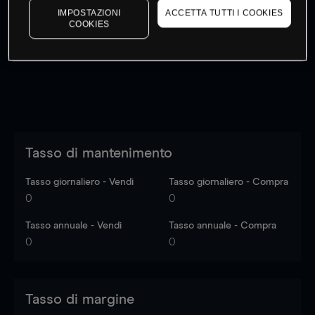
IMPOSTAZIONI
ACCETTA TUTTI I COOKIES
I prezzi sono solo indicativi.
Accedi
per vedere gli ultimi
COOKIES
dati di mercato
Log in
to see latest market data
Tasso di mantenimento
Tasso giornaliero - Vendi
Tasso giornaliero - Compra
0
0
Tasso annuale - Vendi
Tasso annuale - Compra
0
0
Tasso di margine