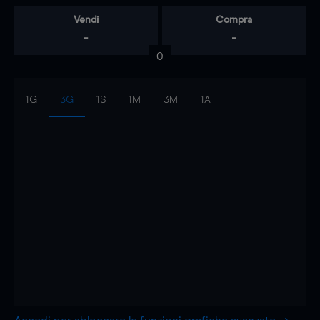
Vendi
Compra
-
-
0
1G
3G
1S
1M
3M
1A