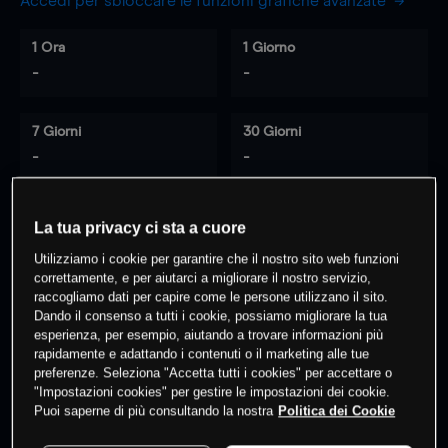
Accedi per sbloccare le funzioni grafiche avanzate
1 Ora
1 Giorno
-
-
7 Giorni
30 Giorni
-
-
La tua privacy ci sta a cuore
0
% dei clienti hanno posizioni
su
Utilizziamo i cookie per garantire che il nostro sito web funzioni
questo prodotto
correttamente, e per aiutarci a migliorare il nostro servizio,
raccogliamo dati per capire come le persone utilizzano il sito.
Dando il consenso a tutti i cookie, possiamo migliorare la tua
esperienza, per esempio, aiutando a trovare informazioni più
Fai trading
rapidamente e adattando i contenuti o il marketing alle tue
preferenze. Seleziona "Accetta tutti i cookies" per accettare o
"Impostazioni cookies" per gestire le impostazioni dei cookie.
Puoi saperne di più consultando la nostra
Politica dei Cookie