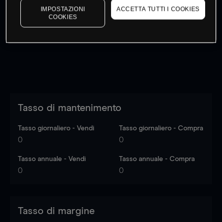
IMPOSTAZIONI
ACCETTA TUTTI I COOKIES
I prezzi sono solo indicativi.
Accedi
per vedere gli ultimi
COOKIES
dati di mercato
Log in
to see latest market data
Tasso di mantenimento
Tasso giornaliero - Vendi
Tasso giornaliero - Compra
0
0
Tasso annuale - Vendi
Tasso annuale - Compra
0
0
Tasso di margine