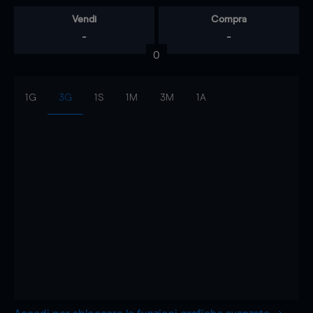
Vendi
Compra
-
-
0
1G
3G
1S
1M
3M
1A