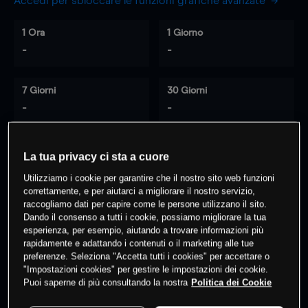
Accedi per sbloccare le funzioni grafiche avanzate
1 Ora
1 Giorno
-
-
7 Giorni
30 Giorni
-
-
La tua privacy ci sta a cuore
0
% dei clienti hanno posizioni
su
Utilizziamo i cookie per garantire che il nostro sito web funzioni
questo prodotto
correttamente, e per aiutarci a migliorare il nostro servizio,
raccogliamo dati per capire come le persone utilizzano il sito.
Dando il consenso a tutti i cookie, possiamo migliorare la tua
esperienza, per esempio, aiutando a trovare informazioni più
Fai trading
rapidamente e adattando i contenuti o il marketing alle tue
preferenze. Seleziona "Accetta tutti i cookies" per accettare o
"Impostazioni cookies" per gestire le impostazioni dei cookie.
Puoi saperne di più consultando la nostra
Politica dei Cookie