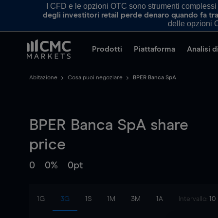
I CFD e le opzioni OTC sono strumenti complessi e 
degli investitori retail perde denaro quando fa 
delle opzioni O
Prodotti
Piattaforma
Analisi 
Abitazione
Cosa puoi negoziare
BPER Banca SpA
BPER Banca SpA
share
price
0
0%
0pt
1G
3G
1S
1M
3M
1A
Intervallo:
10