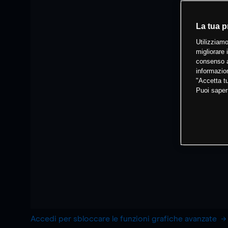
La tua p
Utilizziamo
migliorare 
consenso a
informazion
"Accetta tu
Puoi saper
Accedi per sbloccare le funzioni grafiche avanzate