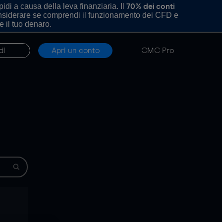
di a causa della leva finanziaria. Il
70% dei conti
onsiderare se comprendi il funzionamento dei CFD e
e il tuo denaro.
di
Apri un conto
CMC Pro