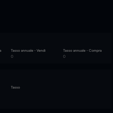
a
Tasso annuale - Vendi
Tasso annuale - Compra
0
0
Tasso