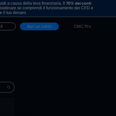
di a causa della leva finanziaria. Il
70% dei conti
onsiderare se comprendi il funzionamento dei CFD e
e il tuo denaro.
di
Apri un conto
CMC Pro