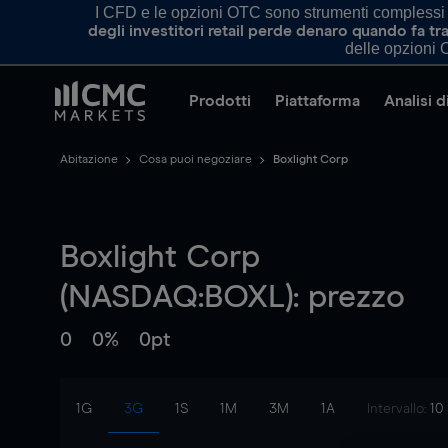
I CFD e le opzioni OTC sono strumenti complessi e 
degli investitori retail perde denaro quando fa 
delle opzioni O
Prodotti
Piattaforma
Analisi 
Abitazione
Cosa puoi negoziare
Boxlight Corp
Boxlight Corp
(NASDAQ:BOXL): prezzo
0
0%
0pt
1G
3G
1S
1M
3M
1A
Intervallo:
10