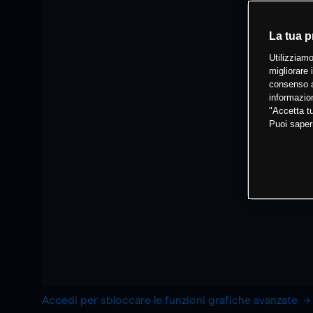
La tua p
Utilizziamo
migliorare 
consenso a
informazion
"Accetta tu
Puoi saper
Accedi per sbloccare le funzioni grafiche avanzate