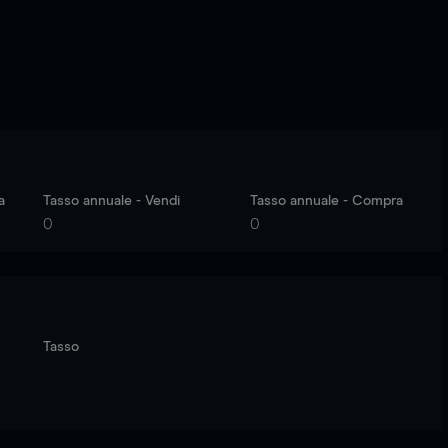
a
Tasso annuale - Vendi
Tasso annuale - Compra
0
0
Tasso