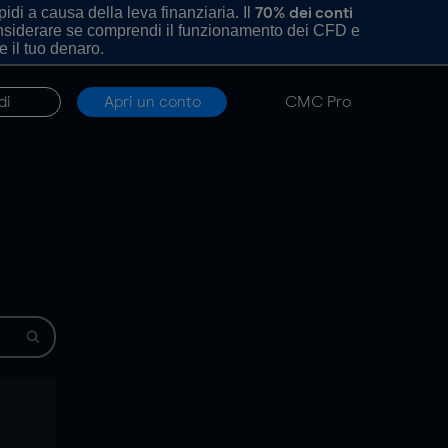
di a causa della leva finanziaria. Il
70% dei conti
onsiderare se comprendi il funzionamento dei CFD e
e il tuo denaro.
di
Apri un conto
CMC Pro