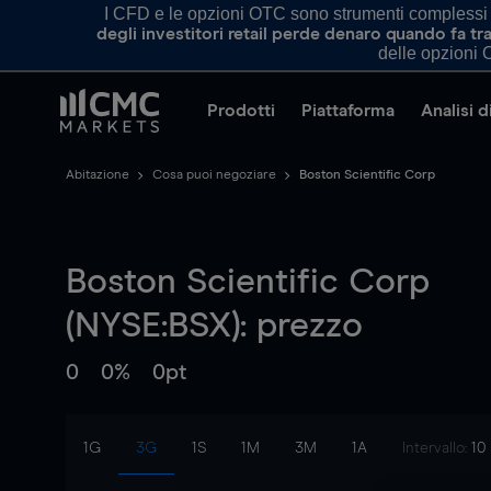
I CFD e le opzioni OTC sono strumenti complessi e 
degli investitori retail perde denaro quando fa 
delle opzioni O
Prodotti
Piattaforma
Analisi 
Abitazione
Cosa puoi negoziare
Boston Scientific Corp
Boston Scientific Corp
(NYSE:BSX): prezzo
0
0%
0pt
1G
3G
1S
1M
3M
1A
Intervallo:
10