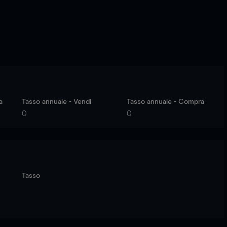
a
Tasso annuale - Vendi
Tasso annuale - Compra
0
0
Tasso