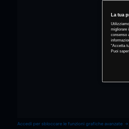
La tua p
Utilizziamo
migliorare 
consenso a
informazion
"Accetta tu
Puoi saper
Accedi per sbloccare le funzioni grafiche avanzate