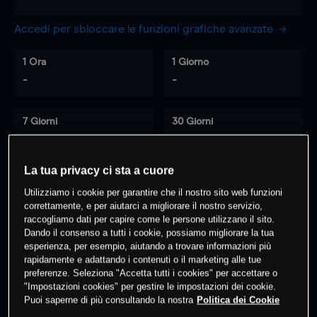
Accedi per sbloccare le funzioni grafiche avanzate
1 Ora
1 Giorno
-
-
7 Giorni
30 Giorni
-
-
La tua privacy ci sta a cuore
Utilizziamo i cookie per garantire che il nostro sito web funzioni
0
% dei clienti hanno posizioni
su
correttamente, e per aiutarci a migliorare il nostro servizio,
questo prodotto
raccogliamo dati per capire come le persone utilizzano il sito.
Dando il consenso a tutti i cookie, possiamo migliorare la tua
esperienza, per esempio, aiutando a trovare informazioni più
rapidamente e adattando i contenuti o il marketing alle tue
Fai trading
preferenze. Seleziona "Accetta tutti i cookies" per accettare o
"Impostazioni cookies" per gestire le impostazioni dei cookie.
Puoi saperne di più consultando la nostra
Politica dei Cookie