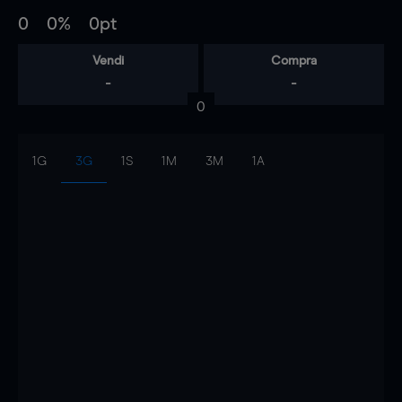
0
0%
0pt
Vendi
Compra
-
-
0
1G
3G
1S
1M
3M
1A