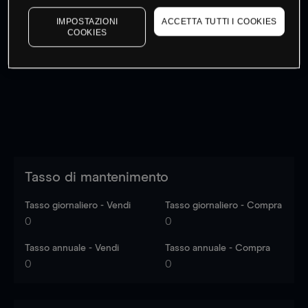
IMPOSTAZIONI
ACCETTA TUTTI I COOKIES
COOKIES
I prezzi sono solo indicativi.
Accedi
per vedere gli ultimi
dati di mercato
Log in
to see latest market data
Tasso di mantenimento
Tasso giornaliero - Vendi
Tasso giornaliero - Compra
0
0
Tasso annuale - Vendi
Tasso annuale - Compra
0
0