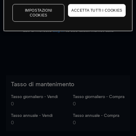
IMPOSTAZIONI
ACCETTA TUTTI I COOKIES
COOKIES
I prezzi sono solo indicativi.
Accedi
per vedere gli ultimi
dati di mercato
Log in
to see latest market data
Tasso di mantenimento
Tasso giornaliero - Vendi
Tasso giornaliero - Compra
0
0
Tasso annuale - Vendi
Tasso annuale - Compra
0
0