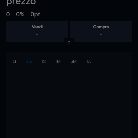
prezzo
0
0%
0pt
Vendi
Compra
-
-
0
1G
3G
1S
1M
3M
1A