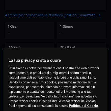
Accedi per sbloccare le funzioni grafiche avanzate
1 Ora
1 Giorno
-
-
7 Giorni
30 Giorni
-
-
La tua privacy ci sta a cuore
Utilizziamo i cookie per garantire che il nostro sito web funzioni
correttamente, e per aiutarci a migliorare il nostro servizio,
0
% dei clienti hanno posizioni
su
raccogliamo dati per capire come le persone utilizzano il sito.
questo prodotto
Dando il consenso a tutti i cookie, possiamo migliorare la tua
esperienza, per esempio, aiutando a trovare informazioni più
rapidamente e adattando i contenuti o il marketing alle tue
preferenze. Seleziona "Accetta tutti i cookies" per accettare o
Fai trading
"Impostazioni cookies" per gestire le impostazioni dei cookie.
Puoi saperne di più consultando la nostra
Politica dei Cookie