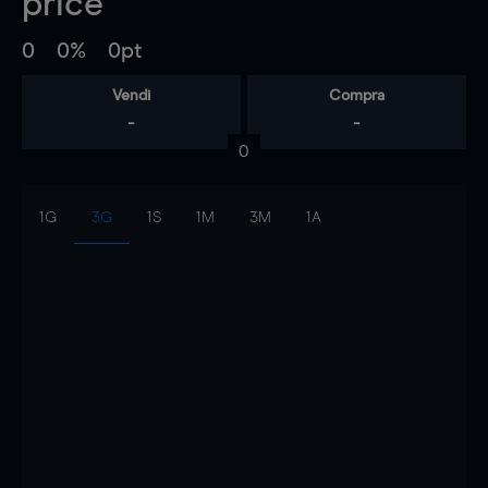
price
0
0%
0pt
Vendi
Compra
-
-
0
1G
3G
1S
1M
3M
1A