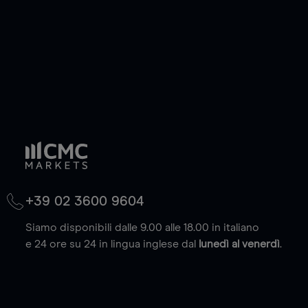
(max. 20.000 euro).
Scopri di più
+39 02 3600 9604
Siamo disponibili dalle 9.00 alle 18.00 in italiano
e 24 ore su 24 in lingua inglese dal
lunedì al venerdì
.