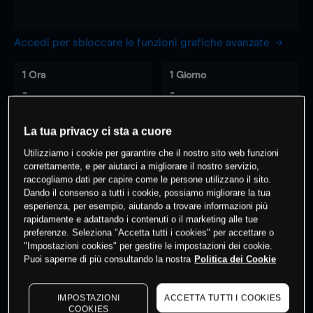
Accedi per sbloccare le funzioni grafiche avanzate
1 Ora
1 Giorno
-
-
La tua privacy ci sta a cuore
7 Giorni
30 Giorni
-
-
Utilizziamo i cookie per garantire che il nostro sito web funzioni
correttamente, e per aiutarci a migliorare il nostro servizio,
raccogliamo dati per capire come le persone utilizzano il sito.
Dando il consenso a tutti i cookie, possiamo migliorare la tua
esperienza, per esempio, aiutando a trovare informazioni più
0
% dei clienti hanno posizioni
su
rapidamente e adattando i contenuti o il marketing alle tue
questo prodotto
preferenze. Seleziona "Accetta tutti i cookies" per accettare o
"Impostazioni cookies" per gestire le impostazioni dei cookie.
Puoi saperne di più consultando la nostra
Politica dei Cookie
Fai trading
IMPOSTAZIONI
ACCETTA TUTTI I COOKIES
COOKIES