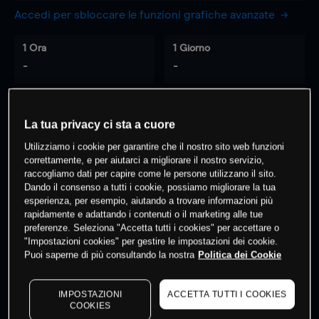
Accedi per sbloccare le funzioni grafiche avanzate
1 Ora
1 Giorno
-
-
7 Giorni
30 Giorni
La tua privacy ci sta a cuore
-
-
Utilizziamo i cookie per garantire che il nostro sito web funzioni
correttamente, e per aiutarci a migliorare il nostro servizio,
raccogliamo dati per capire come le persone utilizzano il sito.
0
% dei clienti hanno posizioni
su
Dando il consenso a tutti i cookie, possiamo migliorare la tua
esperienza, per esempio, aiutando a trovare informazioni più
questo prodotto
rapidamente e adattando i contenuti o il marketing alle tue
preferenze. Seleziona "Accetta tutti i cookies" per accettare o
"Impostazioni cookies" per gestire le impostazioni dei cookie.
Fai trading
Puoi saperne di più consultando la nostra
Politica dei Cookie
IMPOSTAZIONI
ACCETTA TUTTI I COOKIES
COOKIES