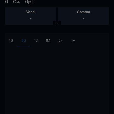
0
0%
0pt
Vendi
Compra
-
-
0
1G
3G
1S
1M
3M
1A