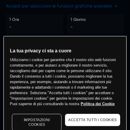
Accedi per sbloccare le funzioni grafiche avanzate
1 Ora
1 Giorno
-
-
7 Giorni
30 Giorni
La tua privacy ci sta a cuore
-
-
Utilizziamo i cookie per garantire che il nostro sito web funzioni
correttamente, e per aiutarci a migliorare il nostro servizio,
raccogliamo dati per capire come le persone utilizzano il sito.
0
% dei clienti hanno posizioni
su
Dando il consenso a tutti i cookie, possiamo migliorare la tua
esperienza, per esempio, aiutando a trovare informazioni più
questo prodotto
rapidamente e adattando i contenuti o il marketing alle tue
preferenze. Seleziona "Accetta tutti i cookies" per accettare o
"Impostazioni cookies" per gestire le impostazioni dei cookie.
Fai trading
Puoi saperne di più consultando la nostra
Politica dei Cookie
IMPOSTAZIONI
ACCETTA TUTTI I COOKIES
COOKIES