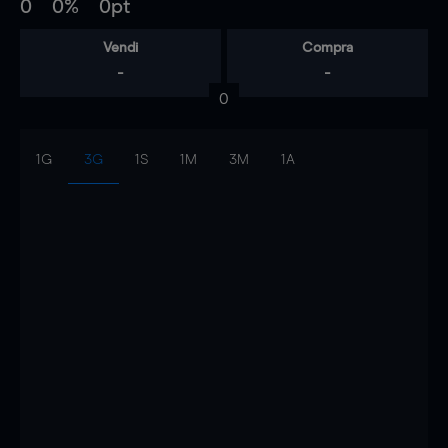
0
0%
0pt
Vendi
Compra
-
-
0
1G
3G
1S
1M
3M
1A