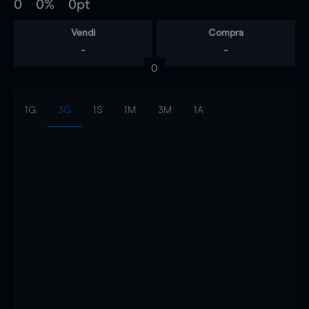
0
0%
0pt
Vendi
Compra
-
-
0
1G
3G
1S
1M
3M
1A