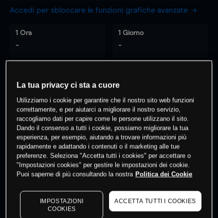
Accedi per sbloccare le funzioni grafiche avanzate
1 Ora
1 Giorno
-
-
7 Giorni
30 Giorni
La tua privacy ci sta a cuore
-
-
Utilizziamo i cookie per garantire che il nostro sito web funzioni
correttamente, e per aiutarci a migliorare il nostro servizio,
raccogliamo dati per capire come le persone utilizzano il sito.
0
% dei clienti hanno posizioni
su
Dando il consenso a tutti i cookie, possiamo migliorare la tua
esperienza, per esempio, aiutando a trovare informazioni più
questo prodotto
rapidamente e adattando i contenuti o il marketing alle tue
preferenze. Seleziona "Accetta tutti i cookies" per accettare o
"Impostazioni cookies" per gestire le impostazioni dei cookie.
Fai trading
Puoi saperne di più consultando la nostra
Politica dei Cookie
IMPOSTAZIONI
ACCETTA TUTTI I COOKIES
COOKIES