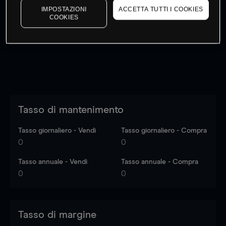
IMPOSTAZIONI
ACCETTA TUTTI I COOKIES
I prezzi sono solo indicativi.
Accedi
per vedere gli ultimi
COOKIES
dati di mercato
Log in
to see latest market data
Tasso di mantenimento
Tasso giornaliero - Vendi
Tasso giornaliero - Compra
0
0
Tasso annuale - Vendi
Tasso annuale - Compra
0
0
Tasso di margine