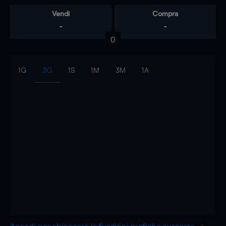
Vendi
Compra
-
-
0
1G
3G
1S
1M
3M
1A