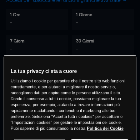
Accedi per sbloccare le funzioni grafiche avanzate
1 Ora
1 Giorno
-
-
7 Giorni
30 Giorni
-
-
La tua privacy ci sta a cuore
0
% dei clienti hanno posizioni
su
Utilizziamo i cookie per garantire che il nostro sito web funzioni
questo prodotto
correttamente, e per aiutarci a migliorare il nostro servizio,
raccogliamo dati per capire come le persone utilizzano il sito.
Dando il consenso a tutti i cookie, possiamo migliorare la tua
esperienza, per esempio, aiutando a trovare informazioni più
Fai trading
rapidamente e adattando i contenuti o il marketing alle tue
preferenze. Seleziona "Accetta tutti i cookies" per accettare o
"Impostazioni cookies" per gestire le impostazioni dei cookie.
Puoi saperne di più consultando la nostra
Politica dei Cookie