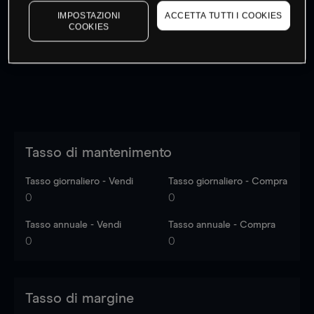
I prezzi sono solo indicativi.
Accedi
per vedere gli ultimi
IMPOSTAZIONI
ACCETTA TUTTI I COOKIES
COOKIES
dati di mercato
Log in
to see latest market data
Tasso di mantenimento
Tasso giornaliero - Vendi
Tasso giornaliero - Compra
0
0
Tasso annuale - Vendi
Tasso annuale - Compra
0
0
Tasso di margine