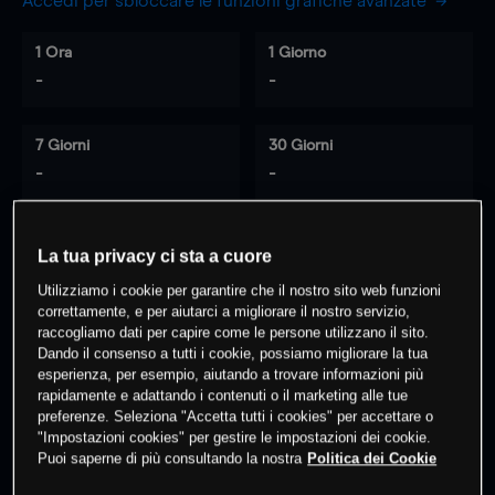
Accedi per sbloccare le funzioni grafiche avanzate
1 Ora
1 Giorno
-
-
7 Giorni
30 Giorni
-
-
La tua privacy ci sta a cuore
0
% dei clienti hanno posizioni
su
Utilizziamo i cookie per garantire che il nostro sito web funzioni
questo prodotto
correttamente, e per aiutarci a migliorare il nostro servizio,
raccogliamo dati per capire come le persone utilizzano il sito.
Dando il consenso a tutti i cookie, possiamo migliorare la tua
Fai trading
esperienza, per esempio, aiutando a trovare informazioni più
rapidamente e adattando i contenuti o il marketing alle tue
preferenze. Seleziona "Accetta tutti i cookies" per accettare o
"Impostazioni cookies" per gestire le impostazioni dei cookie.
Puoi saperne di più consultando la nostra
Politica dei Cookie