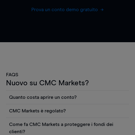
Prova un conto demo gratuito
FAQS
Nuovo su CMC Markets?
Quanto costa aprire un conto?
Non ci sono costi per aprire un conto CFD reale.
CMC Markets è regolato?
Puoi anche visualizzare gratuitamente i prezzi e
CMC Markets Germany GmbH è un broker
utilizzare strumenti come grafici, notizie Reuters
Come fa CMC Markets a proteggere i fondi dei
regolamentato dall'Autorità federale tedesca di
o rapporti quantitativi sui titoli azionari di
clienti?