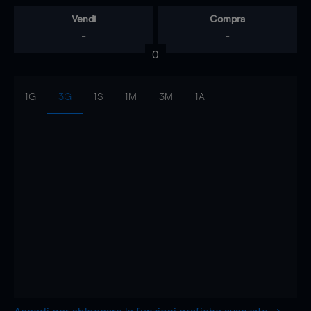
Vendi
Compra
-
-
0
1G
3G
1S
1M
3M
1A