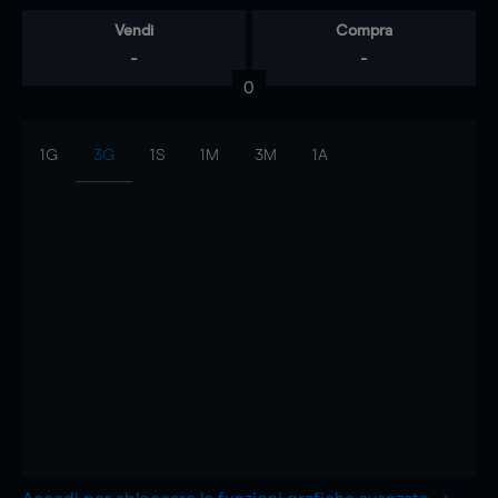
Vendi
Compra
-
-
0
1G
3G
1S
1M
3M
1A