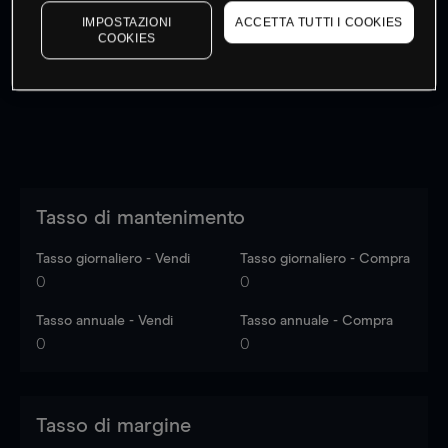
I prezzi sono solo indicativi.
Accedi
per vedere gli ultimi
IMPOSTAZIONI
ACCETTA TUTTI I COOKIES
COOKIES
dati di mercato
Log in
to see latest market data
Tasso di mantenimento
Tasso giornaliero - Vendi
Tasso giornaliero - Compra
0
0
Tasso annuale - Vendi
Tasso annuale - Compra
0
0
Tasso di margine