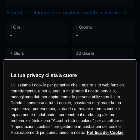
Accedi per sbloccare le funzioni grafiche avanzate
1 Ora
1 Giorno
-
-
7 Giorni
30 Giorni
-
-
La tua privacy ci sta a cuore
Utilizziamo i cookie per garantire che il nostro sito web funzioni
0
% dei clienti hanno posizioni
su
correttamente, e per aiutarci a migliorare il nostro servizio,
questo prodotto
raccogliamo dati per capire come le persone utilizzano il sito.
Dando il consenso a tutti i cookie, possiamo migliorare la tua
esperienza, per esempio, aiutando a trovare informazioni più
rapidamente e adattando i contenuti o il marketing alle tue
Fai trading
preferenze. Seleziona "Accetta tutti i cookies" per accettare o
"Impostazioni cookies" per gestire le impostazioni dei cookie.
Puoi saperne di più consultando la nostra
Politica dei Cookie