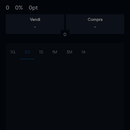
0
0%
0pt
Vendi
Compra
-
-
0
1G
3G
1S
1M
3M
1A