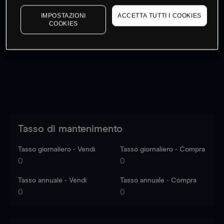
IMPOSTAZIONI
ACCETTA TUTTI I COOKIES
COOKIES
I prezzi sono solo indicativi.
Accedi
per vedere gli ultimi
dati di mercato
Log in
to see latest market data
Tasso di mantenimento
Tasso giornaliero - Vendi
Tasso giornaliero - Compra
0
0
Tasso annuale - Vendi
Tasso annuale - Compra
0
0