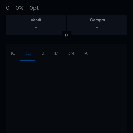
0
0%
0pt
Vendi
Compra
-
-
0
1G
3G
1S
1M
3M
1A