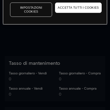
IMPOSTAZIONI
ACCETTA TUTTI I COOKIES
COOKIES
I prezzi sono solo indicativi.
Accedi
per vedere gli ultimi
dati di mercato
Log in
to see latest market data
Tasso di mantenimento
Tasso giornaliero - Vendi
Tasso giornaliero - Compra
0
0
Tasso annuale - Vendi
Tasso annuale - Compra
0
0