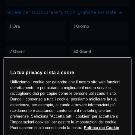
Accedi per sbloccare le funzioni grafiche avanzate
1 Ora
1 Giorno
-
-
7 Giorni
30 Giorni
-
-
La tua privacy ci sta a cuore
Utilizziamo i cookie per garantire che il nostro sito web funzioni
0
% dei clienti hanno posizioni
su
correttamente, e per aiutarci a migliorare il nostro servizio,
questo prodotto
raccogliamo dati per capire come le persone utilizzano il sito.
Dando il consenso a tutti i cookie, possiamo migliorare la tua
esperienza, per esempio, aiutando a trovare informazioni più
rapidamente e adattando i contenuti o il marketing alle tue
Fai trading
preferenze. Seleziona "Accetta tutti i cookies" per accettare o
"Impostazioni cookies" per gestire le impostazioni dei cookie.
Puoi saperne di più consultando la nostra
Politica dei Cookie