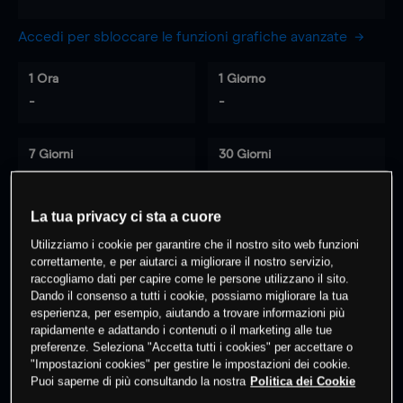
Accedi per sbloccare le funzioni grafiche avanzate
1 Ora
1 Giorno
-
-
7 Giorni
30 Giorni
-
-
La tua privacy ci sta a cuore
Utilizziamo i cookie per garantire che il nostro sito web funzioni
0
% dei clienti hanno posizioni
su
correttamente, e per aiutarci a migliorare il nostro servizio,
questo prodotto
raccogliamo dati per capire come le persone utilizzano il sito.
Dando il consenso a tutti i cookie, possiamo migliorare la tua
esperienza, per esempio, aiutando a trovare informazioni più
rapidamente e adattando i contenuti o il marketing alle tue
Fai trading
preferenze. Seleziona "Accetta tutti i cookies" per accettare o
"Impostazioni cookies" per gestire le impostazioni dei cookie.
Puoi saperne di più consultando la nostra
Politica dei Cookie