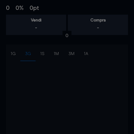
0
0%
0pt
Vendi
Compra
-
-
0
1G
3G
1S
1M
3M
1A