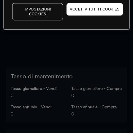
IMPOSTAZIONI
ACCETTA TUTTI I COOKIES
COOKIES
I prezzi sono solo indicativi.
Accedi
per vedere gli ultimi
dati di mercato
Log in
to see latest market data
Tasso di mantenimento
Tasso giornaliero - Vendi
Tasso giornaliero - Compra
0
0
Tasso annuale - Vendi
Tasso annuale - Compra
0
0