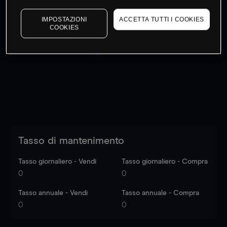
IMPOSTAZIONI
ACCETTA TUTTI I COOKIES
COOKIES
I prezzi sono solo indicativi.
Accedi
per vedere gli ultimi
dati di mercato
Log in
to see latest market data
Tasso di mantenimento
Tasso giornaliero - Vendi
Tasso giornaliero - Compra
0
0
Tasso annuale - Vendi
Tasso annuale - Compra
0
0