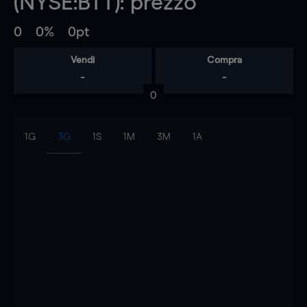
(NYSE:BTT): prezzo
0
0%
0pt
Vendi
Compra
-
-
0
1G
3G
1S
1M
3M
1A