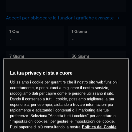
Accedi per sbloccare le funzioni grafiche avanzate
1 Ora
1 Giorno
-
-
7 Giorni
30 Giorni
-
-
La tua privacy ci sta a cuore
Utilizziamo i cookie per garantire che il nostro sito web funzioni
correttamente, e per aiutarci a migliorare il nostro servizio,
0
% dei clienti hanno posizioni
su
raccogliamo dati per capire come le persone utilizzano il sito.
questo prodotto
Dando il consenso a tutti i cookie, possiamo migliorare la tua
esperienza, per esempio, aiutando a trovare informazioni più
rapidamente e adattando i contenuti o il marketing alle tue
preferenze. Seleziona "Accetta tutti i cookies" per accettare o
Fai trading
"Impostazioni cookies" per gestire le impostazioni dei cookie.
Puoi saperne di più consultando la nostra
Politica dei Cookie