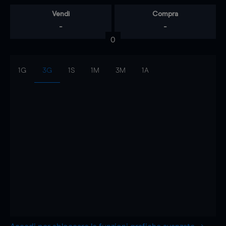
Vendi
Compra
-
-
0
1G
3G
1S
1M
3M
1A