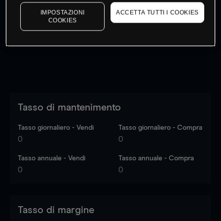
I prezzi sono solo indicativi.
Accedi
per vedere gli ultimi
IMPOSTAZIONI
ACCETTA TUTTI I COOKIES
dati di mercato
Log in
to see latest market data
COOKIES
Tasso di mantenimento
Tasso giornaliero - Vendi
Tasso giornaliero - Compra
0
0
Tasso annuale - Vendi
Tasso annuale - Compra
0
0
Tasso di margine