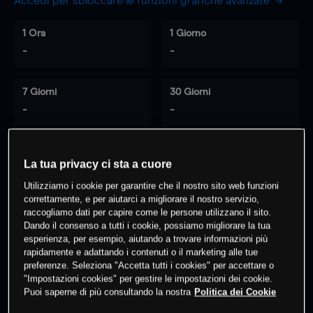
Accedi per sbloccare le funzioni grafiche avanzate
1 Ora
1 Giorno
-
-
7 Giorni
30 Giorni
-
-
La tua privacy ci sta a cuore
0
% dei clienti hanno posizioni
su
Utilizziamo i cookie per garantire che il nostro sito web funzioni
questo prodotto
correttamente, e per aiutarci a migliorare il nostro servizio,
raccogliamo dati per capire come le persone utilizzano il sito.
Dando il consenso a tutti i cookie, possiamo migliorare la tua
Fai trading
esperienza, per esempio, aiutando a trovare informazioni più
rapidamente e adattando i contenuti o il marketing alle tue
preferenze. Seleziona "Accetta tutti i cookies" per accettare o
"Impostazioni cookies" per gestire le impostazioni dei cookie.
Puoi saperne di più consultando la nostra
Politica dei Cookie