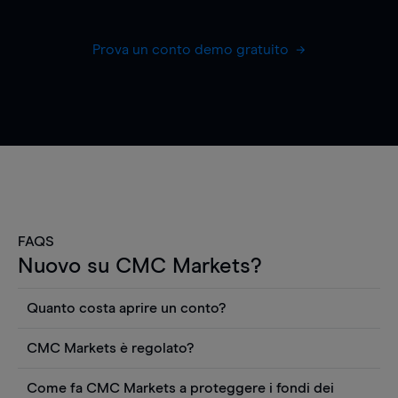
Prova un conto demo gratuito
FAQS
Nuovo su CMC Markets?
Quanto costa aprire un conto?
Non ci sono costi per aprire un conto CFD reale.
CMC Markets è regolato?
Puoi anche visualizzare gratuitamente i prezzi e
CMC Markets Germany GmbH è un broker
utilizzare strumenti come grafici, notizie Reuters
Come fa CMC Markets a proteggere i fondi dei