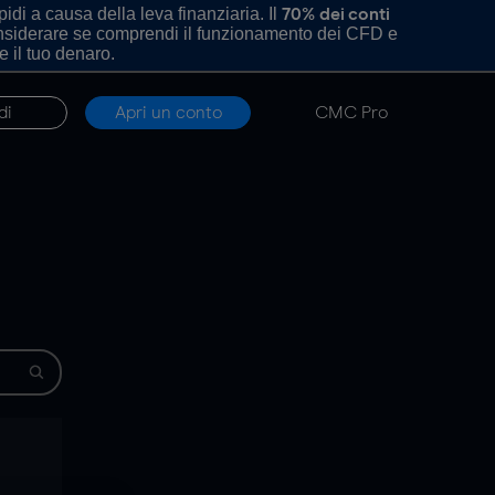
di a causa della leva finanziaria. Il
70% dei conti
onsiderare se comprendi il funzionamento dei CFD e
e il tuo denaro.
di
Apri un conto
CMC Pro