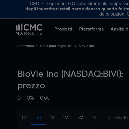
I CFD e le opzioni OTC sono strumenti complessi e 
degli investitori retail perde denaro quando fa 
delle opzioni O
Prodotti
Piattaforma
Analisi 
Abitazione
Cosa puoi negoziare
BioVie Inc
BioVie Inc (NASDAQ:BIVI):
prezzo
0
0%
0pt
1G
3G
1S
1M
3M
1A
Intervallo:
10