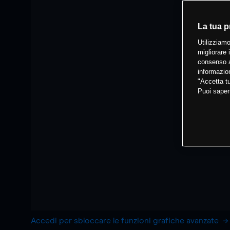
La tua p
Utilizziamo
migliorare 
consenso a
informazion
"Accetta tu
Puoi saper
Accedi per sbloccare le funzioni grafiche avanzate