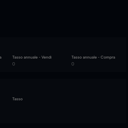
a
Tasso annuale - Vendi
Tasso annuale - Compra
0
0
Tasso