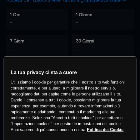
Accedi per sbloccare le funzioni grafiche avanzate
1 Ora
1 Giorno
-
-
7 Giorni
30 Giorni
-
-
La tua privacy ci sta a cuore
0
% dei clienti hanno posizioni
su
Utilizziamo i cookie per garantire che il nostro sito web funzioni
questo prodotto
correttamente, e per aiutarci a migliorare il nostro servizio,
raccogliamo dati per capire come le persone utilizzano il sito.
Dando il consenso a tutti i cookie, possiamo migliorare la tua
Fai trading
esperienza, per esempio, aiutando a trovare informazioni più
rapidamente e adattando i contenuti o il marketing alle tue
preferenze. Seleziona "Accetta tutti i cookies" per accettare o
"Impostazioni cookies" per gestire le impostazioni dei cookie.
Puoi saperne di più consultando la nostra
Politica dei Cookie