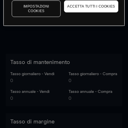
I prezzi sono solo indicativi.
Accedi
per vedere gli ultimi
IMPOSTAZIONI
ACCETTA TUTTI I COOKIES
COOKIES
dati di mercato
Log in
to see latest market data
Tasso di mantenimento
Tasso giornaliero - Vendi
Tasso giornaliero - Compra
0
0
Tasso annuale - Vendi
Tasso annuale - Compra
0
0
Tasso di margine