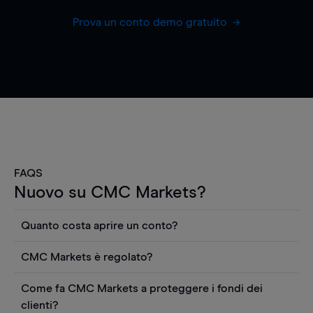
Prova un conto demo gratuito
FAQS
Nuovo su CMC Markets?
Quanto costa aprire un conto?
Non ci sono costi per aprire un conto CFD reale.
CMC Markets è regolato?
Puoi anche visualizzare gratuitamente i prezzi e
CMC Markets Germany GmbH è un broker
utilizzare strumenti come grafici, notizie Reuters
Come fa CMC Markets a proteggere i fondi dei
regolamentato dall'Autorità federale tedesca di
o rapporti quantitativi sui titoli azionari di
clienti?