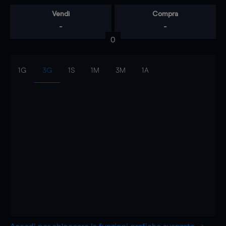
Vendi
Compra
-
-
0
1G
3G
1S
1M
3M
1A