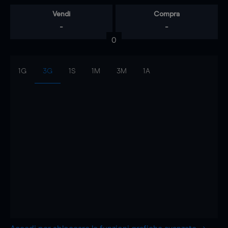
Vendi
Compra
-
-
0
1G
3G
1S
1M
3M
1A