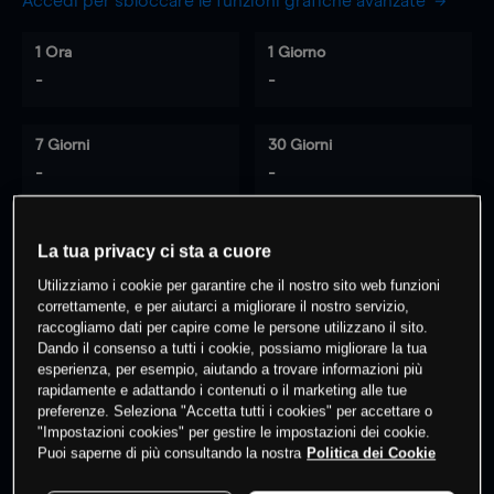
Accedi per sbloccare le funzioni grafiche avanzate
1 Ora
1 Giorno
-
-
7 Giorni
30 Giorni
-
-
La tua privacy ci sta a cuore
0
% dei clienti hanno posizioni
su
Utilizziamo i cookie per garantire che il nostro sito web funzioni
questo prodotto
correttamente, e per aiutarci a migliorare il nostro servizio,
raccogliamo dati per capire come le persone utilizzano il sito.
Dando il consenso a tutti i cookie, possiamo migliorare la tua
esperienza, per esempio, aiutando a trovare informazioni più
Fai trading
rapidamente e adattando i contenuti o il marketing alle tue
preferenze. Seleziona "Accetta tutti i cookies" per accettare o
"Impostazioni cookies" per gestire le impostazioni dei cookie.
Puoi saperne di più consultando la nostra
Politica dei Cookie