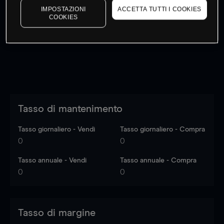
IMPOSTAZIONI
ACCETTA TUTTI I COOKIES
I prezzi sono solo indicativi.
Accedi
per vedere gli ultimi
COOKIES
dati di mercato
Log in
to see latest market data
Tasso di mantenimento
Tasso giornaliero - Vendi
Tasso giornaliero - Compra
0
0
Tasso annuale - Vendi
Tasso annuale - Compra
0
0
Tasso di margine