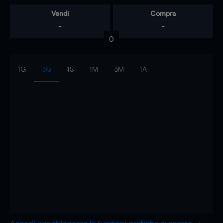
Vendi
Compra
-
-
0
1G
3G
1S
1M
3M
1A