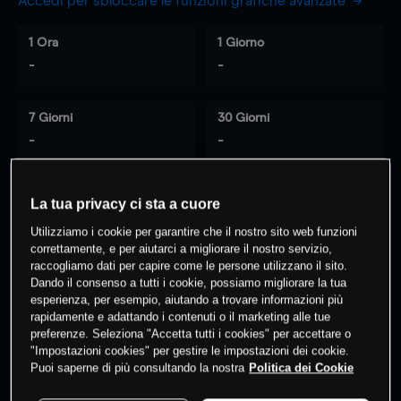
Accedi per sbloccare le funzioni grafiche avanzate
1 Ora
1 Giorno
-
-
7 Giorni
30 Giorni
-
-
La tua privacy ci sta a cuore
0
% dei clienti hanno posizioni
su
Utilizziamo i cookie per garantire che il nostro sito web funzioni
questo prodotto
correttamente, e per aiutarci a migliorare il nostro servizio,
raccogliamo dati per capire come le persone utilizzano il sito.
Dando il consenso a tutti i cookie, possiamo migliorare la tua
esperienza, per esempio, aiutando a trovare informazioni più
Fai trading
rapidamente e adattando i contenuti o il marketing alle tue
preferenze. Seleziona "Accetta tutti i cookies" per accettare o
"Impostazioni cookies" per gestire le impostazioni dei cookie.
Puoi saperne di più consultando la nostra
Politica dei Cookie