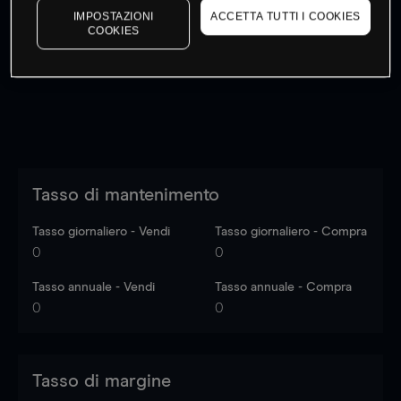
IMPOSTAZIONI
ACCETTA TUTTI I COOKIES
I prezzi sono solo indicativi.
Accedi
per vedere gli ultimi
COOKIES
dati di mercato
Log in
to see latest market data
Tasso di mantenimento
Tasso giornaliero - Vendi
Tasso giornaliero - Compra
0
0
Tasso annuale - Vendi
Tasso annuale - Compra
0
0
Tasso di margine