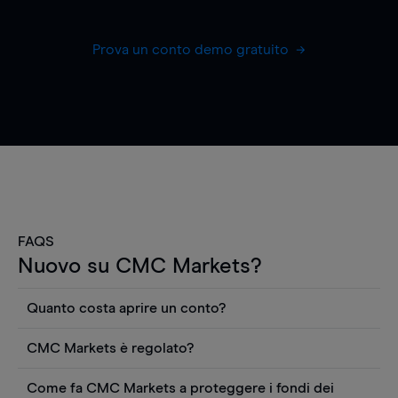
Prova un conto demo gratuito
FAQS
Nuovo su CMC Markets?
Quanto costa aprire un conto?
Non ci sono costi per aprire un conto CFD reale.
CMC Markets è regolato?
Puoi anche visualizzare gratuitamente i prezzi e
CMC Markets Germany GmbH è un broker
utilizzare strumenti come grafici, notizie Reuters
Come fa CMC Markets a proteggere i fondi dei