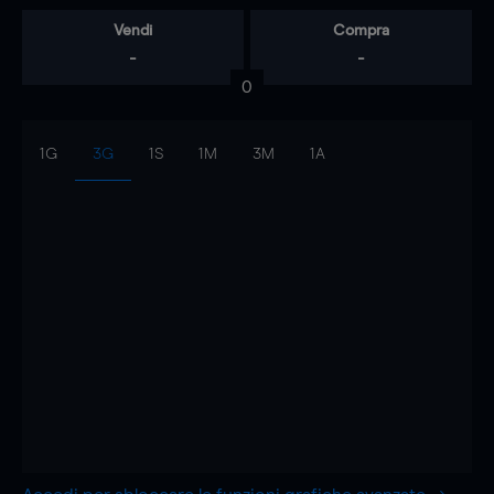
Vendi
Compra
-
-
0
1G
3G
1S
1M
3M
1A