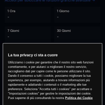
Accedi per sbloccare le funzioni grafiche avanzate
1 Ora
1 Giorno
-
-
7 Giorni
30 Giorni
-
-
La tua privacy ci sta a cuore
0
% dei clienti hanno posizioni
su
Utilizziamo i cookie per garantire che il nostro sito web funzioni
questo prodotto
correttamente, e per aiutarci a migliorare il nostro servizio,
raccogliamo dati per capire come le persone utilizzano il sito.
Dando il consenso a tutti i cookie, possiamo migliorare la tua
Fai trading
esperienza, per esempio, aiutando a trovare informazioni più
rapidamente e adattando i contenuti o il marketing alle tue
preferenze. Seleziona "Accetta tutti i cookies" per accettare o
"Impostazioni cookies" per gestire le impostazioni dei cookie.
Puoi saperne di più consultando la nostra
Politica dei Cookie