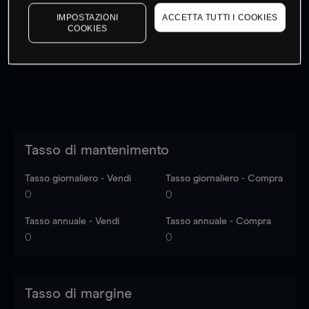
I prezzi sono solo indicativi.
Accedi
per vedere gli ultimi
IMPOSTAZIONI
ACCETTA TUTTI I COOKIES
dati di mercato
Log in
to see latest market data
COOKIES
Tasso di mantenimento
Tasso giornaliero - Vendi
Tasso giornaliero - Compra
0
0
Tasso annuale - Vendi
Tasso annuale - Compra
0
0
Tasso di margine