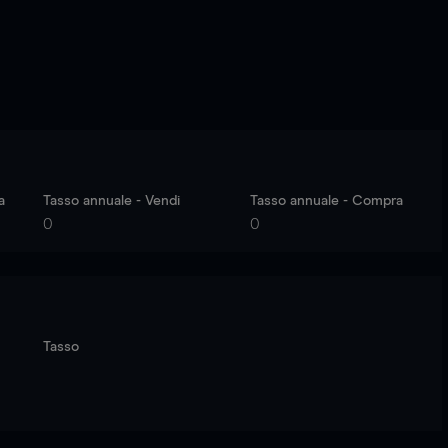
a
Tasso annuale - Vendi
Tasso annuale - Compra
0
0
Tasso