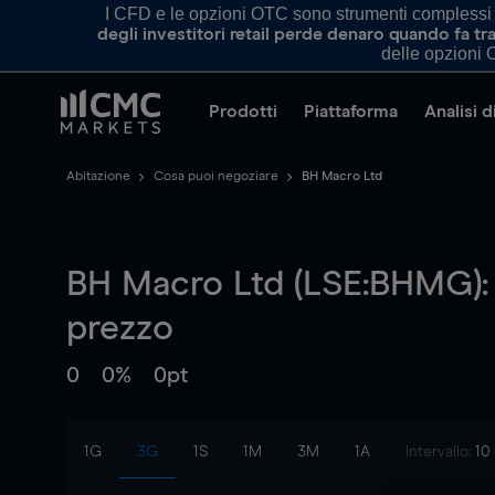
I CFD e le opzioni OTC sono strumenti complessi e 
degli investitori retail perde denaro quando fa 
delle opzioni O
Prodotti
Piattaforma
Analisi 
Abitazione
Cosa puoi negoziare
BH Macro Ltd
BH Macro Ltd (LSE:BHMG):
prezzo
0
0%
0pt
1G
3G
1S
1M
3M
1A
Intervallo:
10