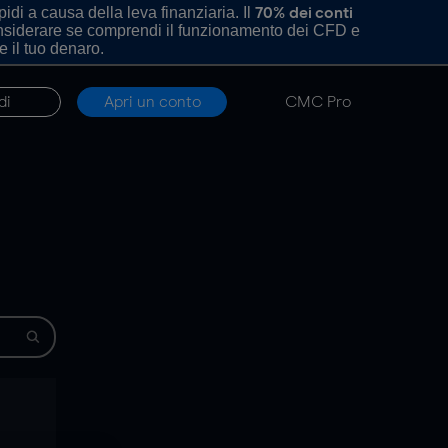
di a causa della leva finanziaria. Il
70% dei conti
onsiderare se comprendi il funzionamento dei CFD e
e il tuo denaro.
di
Apri un conto
CMC Pro