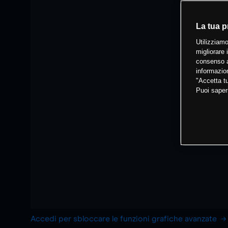
La tua p
Utilizziamo
migliorare 
consenso a
informazion
"Accetta tu
Puoi saper
Accedi per sbloccare le funzioni grafiche avanzate