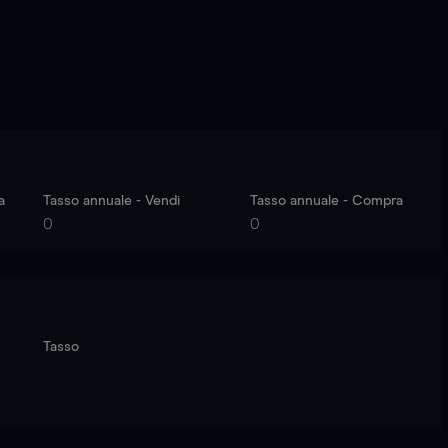
a
Tasso annuale - Vendi
Tasso annuale - Compra
0
0
Tasso