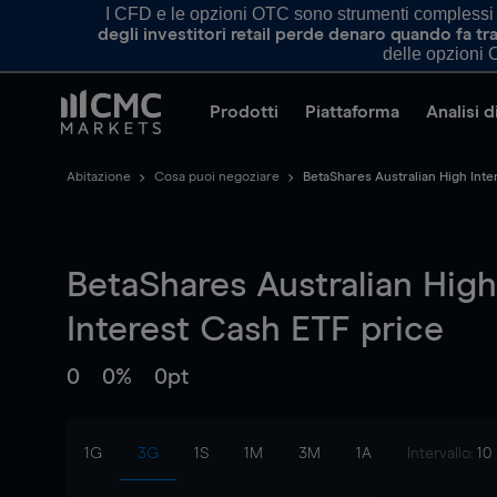
I CFD e le opzioni OTC sono strumenti complessi e 
degli investitori retail perde denaro quando fa 
delle opzioni O
Prodotti
Piattaforma
Analisi 
Abitazione
Cosa puoi negoziare
BetaShares Australian High Int
BetaShares Australian High
Interest Cash ETF
price
0
0%
0pt
1G
3G
1S
1M
3M
1A
Intervallo:
10