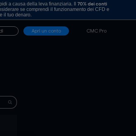
di a causa della leva finanziaria. Il
70% dei conti
onsiderare se comprendi il funzionamento dei CFD e
e il tuo denaro.
di
Apri un conto
CMC Pro