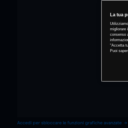
La tua p
Utilizziamo
migliorare 
consenso a
informazion
"Accetta tu
Puoi saper
Accedi per sbloccare le funzioni grafiche avanzate