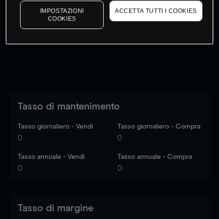
I prezzi sono solo indicativi.
Accedi
per vedere gli ultimi
IMPOSTAZIONI
ACCETTA TUTTI I COOKIES
COOKIES
dati di mercato
Log in
to see latest market data
Tasso di mantenimento
Tasso giornaliero - Vendi
Tasso giornaliero - Compra
0
0
Tasso annuale - Vendi
Tasso annuale - Compra
0
0
Tasso di margine