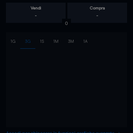
Vendi
Compra
-
-
0
1G
3G
1S
1M
3M
1A