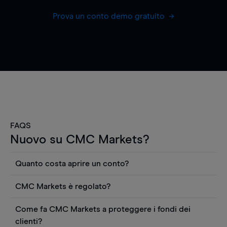
Prova un conto demo gratuito
FAQS
Nuovo su CMC Markets?
Quanto costa aprire un conto?
Non ci sono costi per aprire un conto CFD reale.
CMC Markets è regolato?
Puoi anche visualizzare gratuitamente i prezzi e
CMC Markets Germany GmbH è un broker
utilizzare strumenti come grafici, notizie Reuters
Come fa CMC Markets a proteggere i fondi dei
regolamentato dall'Autorità federale tedesca di
o rapporti quantitativi sui titoli azionari di
clienti?