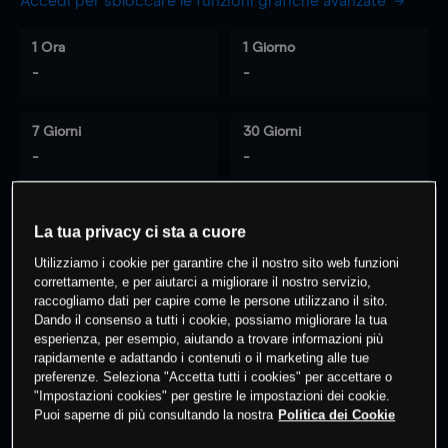
Accedi per sbloccare le funzioni grafiche avanzate
1 Ora
1 Giorno
-
-
7 Giorni
30 Giorni
-
-
La tua privacy ci sta a cuore
0
% dei clienti hanno posizioni
su
Utilizziamo i cookie per garantire che il nostro sito web funzioni
questo prodotto
correttamente, e per aiutarci a migliorare il nostro servizio,
raccogliamo dati per capire come le persone utilizzano il sito.
Dando il consenso a tutti i cookie, possiamo migliorare la tua
Fai trading
esperienza, per esempio, aiutando a trovare informazioni più
rapidamente e adattando i contenuti o il marketing alle tue
preferenze. Seleziona "Accetta tutti i cookies" per accettare o
"Impostazioni cookies" per gestire le impostazioni dei cookie.
Puoi saperne di più consultando la nostra
Politica dei Cookie