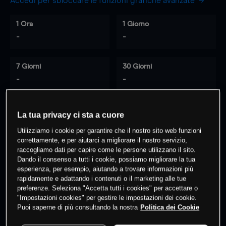
Accedi per sbloccare le funzioni grafiche avanzate
1 Ora
1 Giorno
-
-
7 Giorni
30 Giorni
-
-
La tua privacy ci sta a cuore
0
% dei clienti hanno posizioni
su
Utilizziamo i cookie per garantire che il nostro sito web funzioni
questo prodotto
correttamente, e per aiutarci a migliorare il nostro servizio,
raccogliamo dati per capire come le persone utilizzano il sito.
Dando il consenso a tutti i cookie, possiamo migliorare la tua
esperienza, per esempio, aiutando a trovare informazioni più
Fai trading
rapidamente e adattando i contenuti o il marketing alle tue
preferenze. Seleziona "Accetta tutti i cookies" per accettare o
"Impostazioni cookies" per gestire le impostazioni dei cookie.
Puoi saperne di più consultando la nostra
Politica dei Cookie