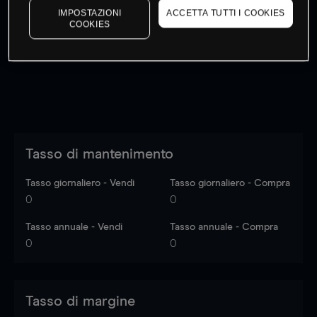
IMPOSTAZIONI
ACCETTA TUTTI I COOKIES
I prezzi sono solo indicativi.
Accedi
per vedere gli ultimi
COOKIES
dati di mercato
Log in
to see latest market data
Tasso di mantenimento
Tasso giornaliero - Vendi
Tasso giornaliero - Compra
0
0
Tasso annuale - Vendi
Tasso annuale - Compra
0
0
Tasso di margine