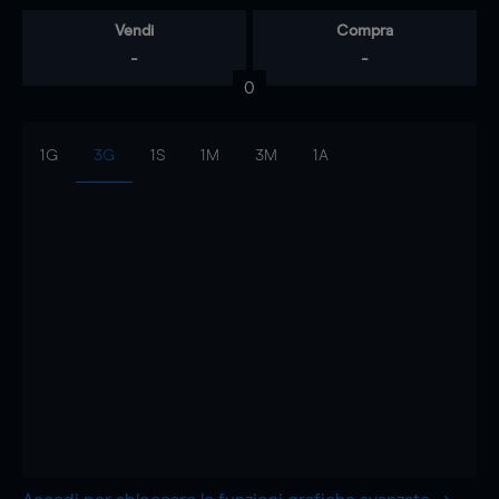
Vendi
Compra
-
-
0
1G
3G
1S
1M
3M
1A