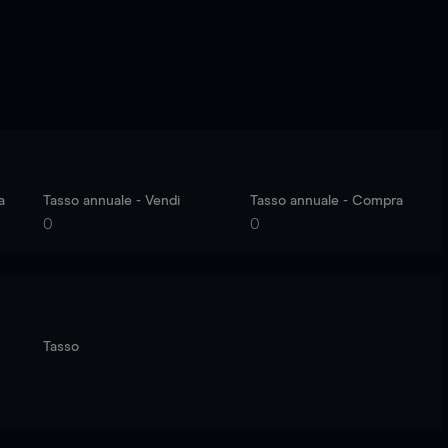
a
Tasso annuale - Vendi
Tasso annuale - Compra
0
0
Tasso