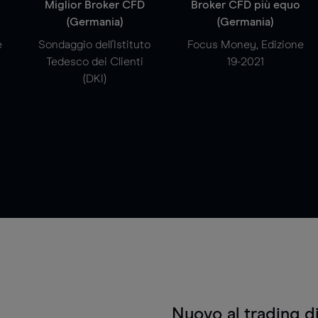
a
Miglior Broker CFD
Broker CFD più equo
(Germania)
(Germania)
e
Sondaggio dell'Istituto
Focus Money, Edizione
Tedesco dei Clienti
19-2021
(DKI)
Nuovo al trading d