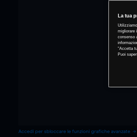
La tua p
Utilizziamo
migliorare 
consenso a
informazion
"Accetta tu
Puoi saper
Accedi per sbloccare le funzioni grafiche avanzate