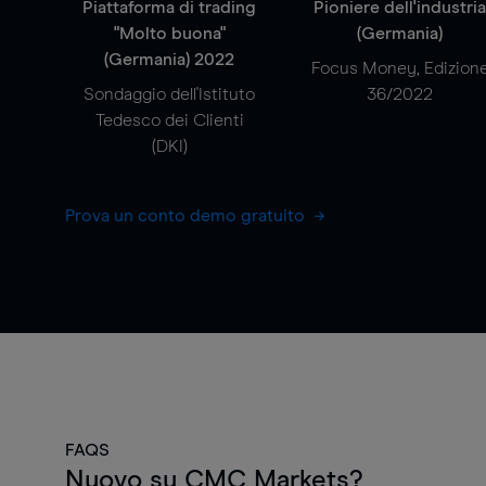
Piattaforma di trading
Pioniere dell'industri
"Molto buona"
(Germania)
(Germania) 2022
Focus Money, Edizion
Sondaggio dell'Istituto
36/2022
Tedesco dei Clienti
(DKI)
Prova un conto demo gratuito
FAQS
Nuovo su CMC Markets?