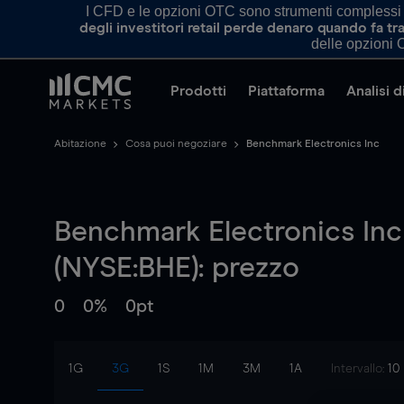
I CFD e le opzioni OTC sono strumenti complessi e 
degli investitori retail perde denaro quando fa 
delle opzioni O
Prodotti
Piattaforma
Analisi 
Abitazione
Cosa puoi negoziare
Benchmark Electronics Inc
Benchmark Electronics Inc
(NYSE:BHE): prezzo
0
0%
0pt
1G
3G
1S
1M
3M
1A
Intervallo:
10