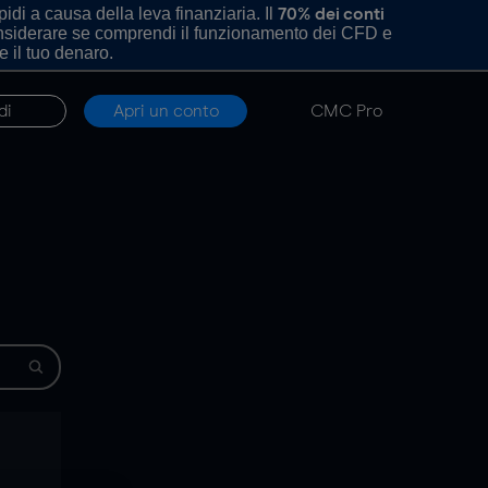
di a causa della leva finanziaria. Il
70% dei conti
onsiderare se comprendi il funzionamento dei CFD e
e il tuo denaro.
di
Apri un conto
CMC Pro