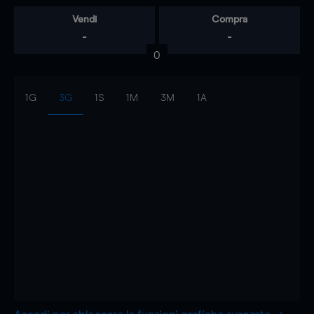
Vendi
Compra
-
-
0
1G
3G
1S
1M
3M
1A