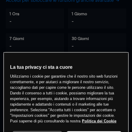
Accedi per sbloccare le funzioni grafiche avanzate
1 Ora
1 Giorno
-
-
7 Giorni
30 Giorni
-
-
La tua privacy ci sta a cuore
0
% dei clienti hanno posizioni
su
Utilizziamo i cookie per garantire che il nostro sito web funzioni
questo prodotto
correttamente, e per aiutarci a migliorare il nostro servizio,
raccogliamo dati per capire come le persone utilizzano il sito.
Dando il consenso a tutti i cookie, possiamo migliorare la tua
esperienza, per esempio, aiutando a trovare informazioni più
Fai trading
rapidamente e adattando i contenuti o il marketing alle tue
preferenze. Seleziona "Accetta tutti i cookies" per accettare o
"Impostazioni cookies" per gestire le impostazioni dei cookie.
Puoi saperne di più consultando la nostra
Politica dei Cookie