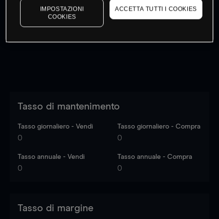
IMPOSTAZIONI
ACCETTA TUTTI I COOKIES
I prezzi sono solo indicativi.
Accedi
per vedere gli ultimi
COOKIES
dati di mercato
Log in
to see latest market data
Tasso di mantenimento
Tasso giornaliero - Vendi
Tasso giornaliero - Compra
0
0
Tasso annuale - Vendi
Tasso annuale - Compra
0
0
Tasso di margine