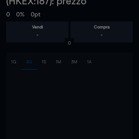
(HKEX:187): prezzo
0
0%
0pt
Vendi
Compra
-
-
0
1G
3G
1S
1M
3M
1A