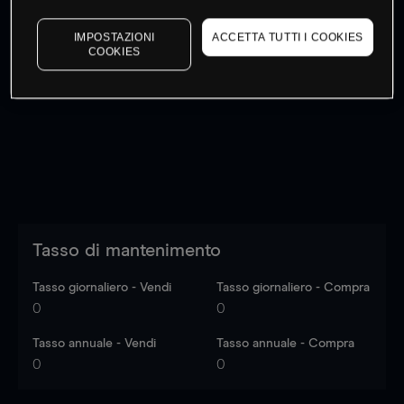
IMPOSTAZIONI
ACCETTA TUTTI I COOKIES
COOKIES
I prezzi sono solo indicativi.
Accedi
per vedere gli ultimi
dati di mercato
Log in
to see latest market data
Tasso di mantenimento
Tasso giornaliero - Vendi
Tasso giornaliero - Compra
0
0
Tasso annuale - Vendi
Tasso annuale - Compra
0
0