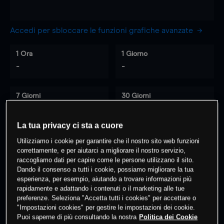
Accedi per sbloccare le funzioni grafiche avanzate
1 Ora
1 Giorno
-
-
7 Giorni
30 Giorni
-
-
La tua privacy ci sta a cuore
Utilizziamo i cookie per garantire che il nostro sito web funzioni
0
% dei clienti hanno posizioni
su
correttamente, e per aiutarci a migliorare il nostro servizio,
raccogliamo dati per capire come le persone utilizzano il sito.
questo prodotto
Dando il consenso a tutti i cookie, possiamo migliorare la tua
esperienza, per esempio, aiutando a trovare informazioni più
rapidamente e adattando i contenuti o il marketing alle tue
Fai trading
preferenze. Seleziona "Accetta tutti i cookies" per accettare o
"Impostazioni cookies" per gestire le impostazioni dei cookie.
Puoi saperne di più consultando la nostra
Politica dei Cookie