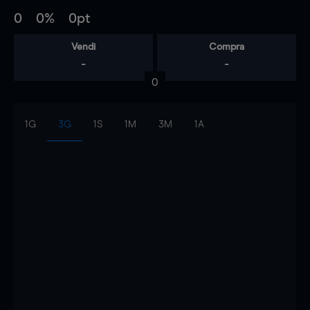
0
0%
0pt
Vendi
Compra
-
-
0
1G
3G
1S
1M
3M
1A