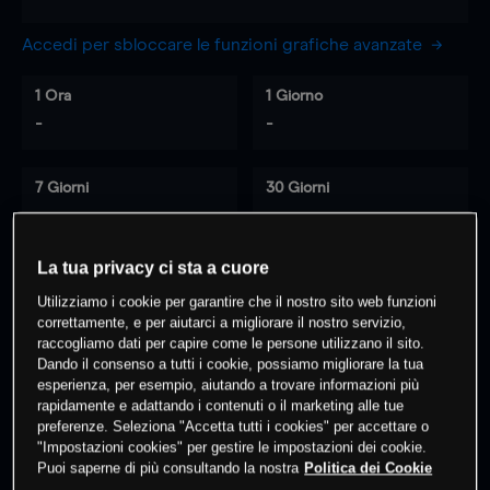
Accedi per sbloccare le funzioni grafiche avanzate
1 Ora
1 Giorno
-
-
7 Giorni
30 Giorni
-
-
La tua privacy ci sta a cuore
Utilizziamo i cookie per garantire che il nostro sito web funzioni
0
% dei clienti hanno posizioni
su
correttamente, e per aiutarci a migliorare il nostro servizio,
questo prodotto
raccogliamo dati per capire come le persone utilizzano il sito.
Dando il consenso a tutti i cookie, possiamo migliorare la tua
esperienza, per esempio, aiutando a trovare informazioni più
rapidamente e adattando i contenuti o il marketing alle tue
Fai trading
preferenze. Seleziona "Accetta tutti i cookies" per accettare o
"Impostazioni cookies" per gestire le impostazioni dei cookie.
Puoi saperne di più consultando la nostra
Politica dei Cookie