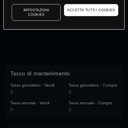
IMPOSTAZIONI
ACCETTA TUTTI I COOKIES
COOKIES
I prezzi sono solo indicativi.
Accedi
per vedere gli ultimi
dati di mercato
Log in
to see latest market data
Tasso di mantenimento
Tasso giornaliero - Vendi
Tasso giornaliero - Compra
0
0
Tasso annuale - Vendi
Tasso annuale - Compra
0
0