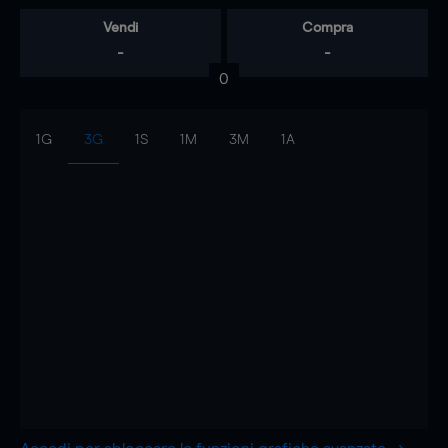
Vendi
Compra
-
-
0
1G
3G
1S
1M
3M
1A