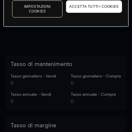
I prezzi sono solo indicativi.
Accedi
per vedere gli ultimi
IMPOSTAZIONI
ACCETTA TUTTI I COOKIES
COOKIES
dati di mercato
Log in
to see latest market data
Tasso di mantenimento
Tasso giornaliero - Vendi
Tasso giornaliero - Compra
0
0
Tasso annuale - Vendi
Tasso annuale - Compra
0
0
Tasso di margine