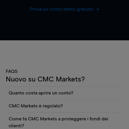
Prova un conto demo gratuito
FAQS
Nuovo su CMC Markets?
Quanto costa aprire un conto?
Non ci sono costi per aprire un conto CFD reale.
CMC Markets è regolato?
Puoi anche visualizzare gratuitamente i prezzi e
CMC Markets Germany GmbH è un broker
utilizzare strumenti come grafici, notizie Reuters
Come fa CMC Markets a proteggere i fondi dei
regolamentato dall'Autorità federale tedesca di
o rapporti quantitativi sui titoli azionari di
clienti?