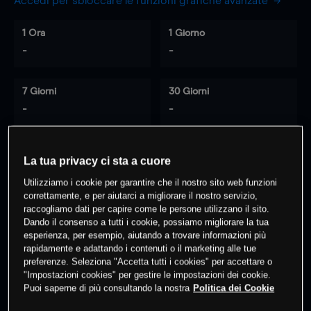
Accedi per sbloccare le funzioni grafiche avanzate
1 Ora
1 Giorno
-
-
7 Giorni
30 Giorni
-
-
La tua privacy ci sta a cuore
0
% dei clienti hanno posizioni
su
Utilizziamo i cookie per garantire che il nostro sito web funzioni
questo prodotto
correttamente, e per aiutarci a migliorare il nostro servizio,
raccogliamo dati per capire come le persone utilizzano il sito.
Dando il consenso a tutti i cookie, possiamo migliorare la tua
Fai trading
esperienza, per esempio, aiutando a trovare informazioni più
rapidamente e adattando i contenuti o il marketing alle tue
preferenze. Seleziona "Accetta tutti i cookies" per accettare o
"Impostazioni cookies" per gestire le impostazioni dei cookie.
Puoi saperne di più consultando la nostra
Politica dei Cookie