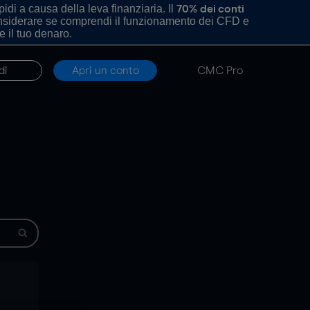
di a causa della leva finanziaria. Il
70% dei conti
onsiderare se comprendi il funzionamento dei CFD e
e il tuo denaro.
di
Apri un conto
CMC Pro