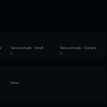
a
Tasso annuale - Vendi
Tasso annuale - Compra
0
0
Tasso