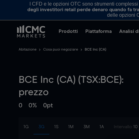
I CFD e le opzioni OTC sono strumenti complessi e 
degli investitori retail perde denaro quando fa 
delle opzioni O
Prodotti
Piattaforma
Analisi 
Abitazione
Cosa puoi negoziare
BCE Inc (CA)
BCE Inc (CA) (TSX:BCE):
prezzo
0
0%
0pt
1G
3G
1S
1M
3M
1A
Intervallo:
10