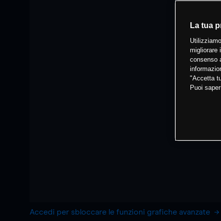
La tua p
Utilizziamo
migliorare 
consenso a
informazion
"Accetta tu
Puoi saper
Accedi per sbloccare le funzioni grafiche avanzate