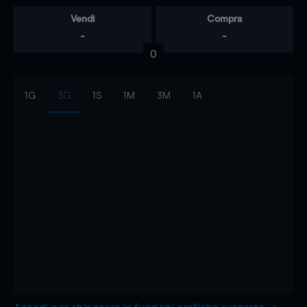
Vendi
Compra
-
-
0
1G
3G
1S
1M
3M
1A