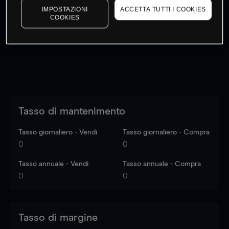
IMPOSTAZIONI
ACCETTA TUTTI I COOKIES
I prezzi sono solo indicativi.
Accedi
per vedere gli ultimi
COOKIES
dati di mercato
Log in
to see latest market data
Tasso di mantenimento
Tasso giornaliero - Vendi
Tasso giornaliero - Compra
0
0
Tasso annuale - Vendi
Tasso annuale - Compra
0
0
Tasso di margine