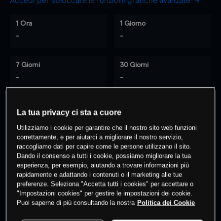
Accedi per sbloccare le funzioni grafiche avanzate
1 Ora
1 Giorno
-
-
7 Giorni
30 Giorni
-
-
La tua privacy ci sta a cuore
0
% dei clienti hanno posizioni
su
Utilizziamo i cookie per garantire che il nostro sito web funzioni
questo prodotto
correttamente, e per aiutarci a migliorare il nostro servizio,
raccogliamo dati per capire come le persone utilizzano il sito.
Dando il consenso a tutti i cookie, possiamo migliorare la tua
esperienza, per esempio, aiutando a trovare informazioni più
Fai trading
rapidamente e adattando i contenuti o il marketing alle tue
preferenze. Seleziona "Accetta tutti i cookies" per accettare o
"Impostazioni cookies" per gestire le impostazioni dei cookie.
Puoi saperne di più consultando la nostra
Politica dei Cookie