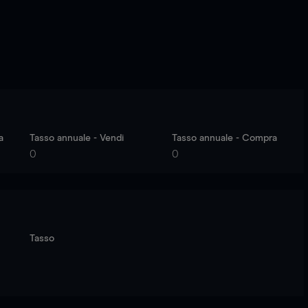
a
Tasso annuale - Vendi
Tasso annuale - Compra
0
0
Tasso