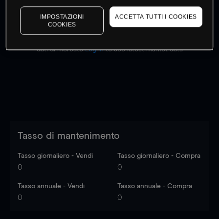
IMPOSTAZIONI
ACCETTA TUTTI I COOKIES
COOKIES
I prezzi sono solo indicativi.
Accedi
per vedere gli ultimi
dati di mercato
Log in
to see latest market data
Tasso di mantenimento
Tasso giornaliero - Vendi
Tasso giornaliero - Compra
0
0
Tasso annuale - Vendi
Tasso annuale - Compra
0
0