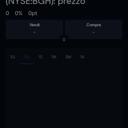
(NYSE:BGH): prezzo
0
0%
0pt
Vendi
Compra
-
-
0
1G
3G
1S
1M
3M
1A