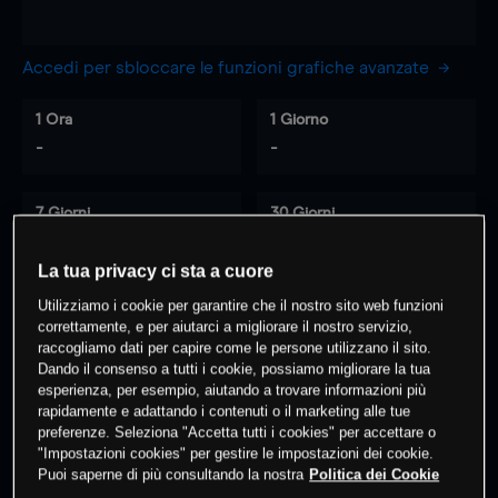
Accedi per sbloccare le funzioni grafiche avanzate
1 Ora
1 Giorno
-
-
7 Giorni
30 Giorni
-
-
La tua privacy ci sta a cuore
Utilizziamo i cookie per garantire che il nostro sito web funzioni
correttamente, e per aiutarci a migliorare il nostro servizio,
0
% dei clienti hanno posizioni
su
raccogliamo dati per capire come le persone utilizzano il sito.
questo prodotto
Dando il consenso a tutti i cookie, possiamo migliorare la tua
esperienza, per esempio, aiutando a trovare informazioni più
rapidamente e adattando i contenuti o il marketing alle tue
preferenze. Seleziona "Accetta tutti i cookies" per accettare o
Fai trading
"Impostazioni cookies" per gestire le impostazioni dei cookie.
Puoi saperne di più consultando la nostra
Politica dei Cookie