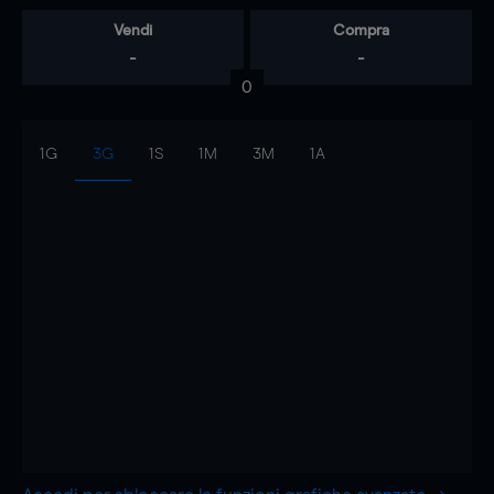
Vendi
Compra
-
-
0
1G
3G
1S
1M
3M
1A