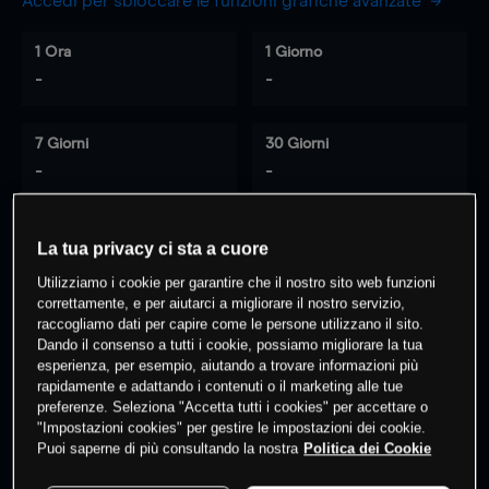
Accedi per sbloccare le funzioni grafiche avanzate
1 Ora
1 Giorno
-
-
7 Giorni
30 Giorni
-
-
La tua privacy ci sta a cuore
0
% dei clienti hanno posizioni
su
Utilizziamo i cookie per garantire che il nostro sito web funzioni
questo prodotto
correttamente, e per aiutarci a migliorare il nostro servizio,
raccogliamo dati per capire come le persone utilizzano il sito.
Dando il consenso a tutti i cookie, possiamo migliorare la tua
esperienza, per esempio, aiutando a trovare informazioni più
Fai trading
rapidamente e adattando i contenuti o il marketing alle tue
preferenze. Seleziona "Accetta tutti i cookies" per accettare o
"Impostazioni cookies" per gestire le impostazioni dei cookie.
Puoi saperne di più consultando la nostra
Politica dei Cookie