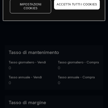
IMPOSTAZIONI
ACCETTA TUTTI I COOKIES
I prezzi sono solo indicativi.
Accedi
per vedere gli ultimi
COOKIES
dati di mercato
Log in
to see latest market data
Tasso di mantenimento
Tasso giornaliero - Vendi
Tasso giornaliero - Compra
0
0
Tasso annuale - Vendi
Tasso annuale - Compra
0
0
Tasso di margine