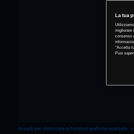
La tua p
Utilizziamo
migliorare 
consenso a
informazion
"Accetta tu
Puoi saper
Accedi per sbloccare le funzioni grafiche avanzate