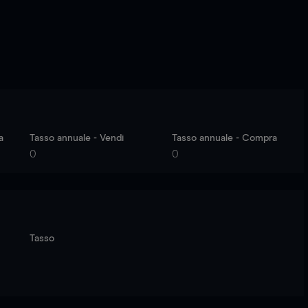
a
Tasso annuale - Vendi
Tasso annuale - Compra
0
0
Tasso