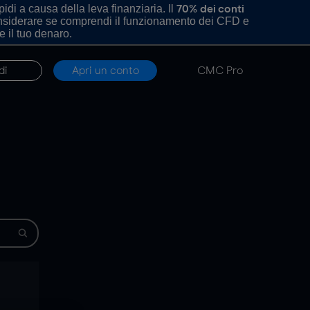
di a causa della leva finanziaria. Il
70% dei conti
onsiderare se comprendi il funzionamento dei CFD e
e il tuo denaro.
di
Apri un conto
CMC Pro