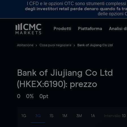
I CFD e le opzioni OTC sono strumenti complessi e 
degli investitori retail perde denaro quando fa 
delle opzioni O
Prodotti
Piattaforma
Analisi 
Abitazione
Cosa puoi negoziare
Bank of Jiujiang Co Ltd
Bank of Jiujiang Co Ltd
(HKEX:6190): prezzo
0
0%
0pt
1G
3G
1S
1M
3M
1A
Intervallo:
10