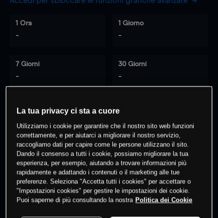
Accedi per sbloccare le funzioni grafiche avanzate
1 Ora
1 Giorno
-
-
7 Giorni
30 Giorni
-
-
La tua privacy ci sta a cuore
0
% dei clienti hanno posizioni
su
Utilizziamo i cookie per garantire che il nostro sito web funzioni
questo prodotto
correttamente, e per aiutarci a migliorare il nostro servizio,
raccogliamo dati per capire come le persone utilizzano il sito.
Dando il consenso a tutti i cookie, possiamo migliorare la tua
esperienza, per esempio, aiutando a trovare informazioni più
Fai trading
rapidamente e adattando i contenuti o il marketing alle tue
preferenze. Seleziona "Accetta tutti i cookies" per accettare o
"Impostazioni cookies" per gestire le impostazioni dei cookie.
Puoi saperne di più consultando la nostra
Politica dei Cookie