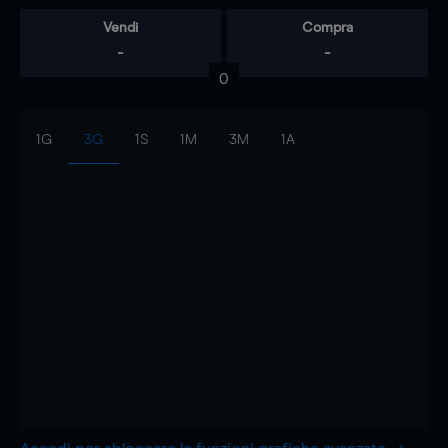
Vendi
Compra
-
-
0
1G
3G
1S
1M
3M
1A