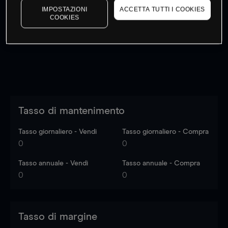
IMPOSTAZIONI
ACCETTA TUTTI I COOKIES
I prezzi sono solo indicativi.
Accedi
per vedere gli ultimi
COOKIES
dati di mercato
Log in
to see latest market data
Tasso di mantenimento
Tasso giornaliero - Vendi
Tasso giornaliero - Compra
0
0
Tasso annuale - Vendi
Tasso annuale - Compra
0
0
Tasso di margine