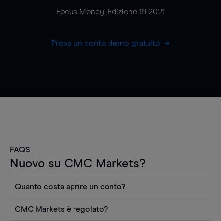
Focus Money, Edizione 19-2021
Prova un conto demo gratuito
FAQS
Nuovo su CMC Markets?
Quanto costa aprire un conto?
Non ci sono costi per aprire un conto CFD reale.
CMC Markets è regolato?
Puoi anche visualizzare gratuitamente i prezzi e