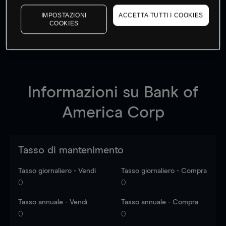
I prezzi sono solo indicativi.
Accedi
per vedere gli ultimi
IMPOSTAZIONI
ACCETTA TUTTI I COOKIES
dati di mercato
Log in
to see latest market data
COOKIES
Informazioni su
Bank of
America Corp
Tasso di mantenimento
Tasso giornaliero - Vendi
Tasso giornaliero - Compra
0
0
Tasso annuale - Vendi
Tasso annuale - Compra
0
0