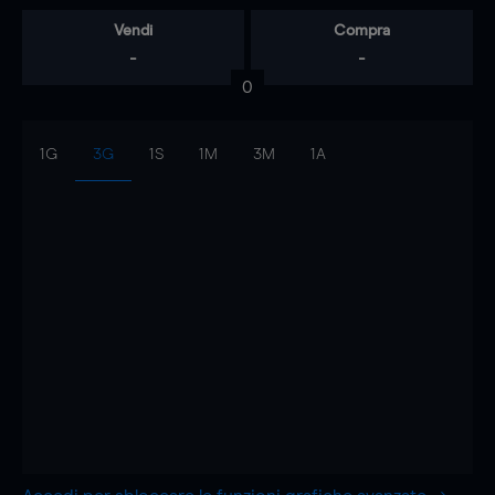
Vendi
Compra
-
-
0
1G
3G
1S
1M
3M
1A