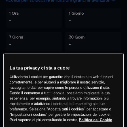
Accedi per sbloccare le funzioni grafiche avanzate
1 Ora
1 Giorno
-
-
7 Giorni
30 Giorni
-
-
La tua privacy ci sta a cuore
0
% dei clienti hanno posizioni
su
questo prodotto
Utilizziamo i cookie per garantire che il nostro sito web funzioni
correttamente, e per aiutarci a migliorare il nostro servizio,
raccogliamo dati per capire come le persone utilizzano il sito.
Dando il consenso a tutti i cookie, possiamo migliorare la tua
Fai trading
esperienza, per esempio, aiutando a trovare informazioni più
rapidamente e adattando i contenuti o il marketing alle tue
preferenze. Seleziona "Accetta tutti i cookies" per accettare o
"Impostazioni cookies" per gestire le impostazioni dei cookie.
Puoi saperne di più consultando la nostra
Politica dei Cookie