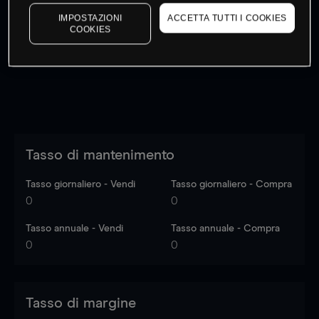
I prezzi sono solo indicativi.
Accedi
per vedere gli ultimi
IMPOSTAZIONI
ACCETTA TUTTI I COOKIES
dati di mercato
Log in
to see latest market data
COOKIES
Tasso di mantenimento
Tasso giornaliero - Vendi
Tasso giornaliero - Compra
0
0
Tasso annuale - Vendi
Tasso annuale - Compra
0
0
Tasso di margine