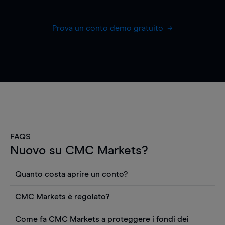
Prova un conto demo gratuito
FAQS
Nuovo su CMC Markets?
Quanto costa aprire un conto?
Non ci sono costi per aprire un conto CFD reale.
CMC Markets è regolato?
Puoi anche visualizzare gratuitamente i prezzi e
CMC Markets Germany GmbH è un broker
utilizzare strumenti come grafici, notizie Reuters
Come fa CMC Markets a proteggere i fondi dei