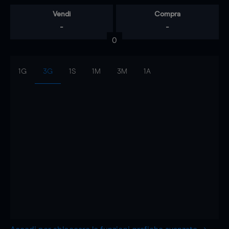
Vendi
Compra
-
-
0
1G
3G
1S
1M
3M
1A