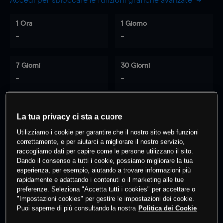
Accedi per sbloccare le funzioni grafiche avanzate
1 Ora
1 Giorno
-
-
7 Giorni
30 Giorni
-
-
La tua privacy ci sta a cuore
0
% dei clienti hanno posizioni
su
Utilizziamo i cookie per garantire che il nostro sito web funzioni
questo prodotto
correttamente, e per aiutarci a migliorare il nostro servizio,
raccogliamo dati per capire come le persone utilizzano il sito.
Dando il consenso a tutti i cookie, possiamo migliorare la tua
Fai trading
esperienza, per esempio, aiutando a trovare informazioni più
rapidamente e adattando i contenuti o il marketing alle tue
preferenze. Seleziona "Accetta tutti i cookies" per accettare o
"Impostazioni cookies" per gestire le impostazioni dei cookie.
Puoi saperne di più consultando la nostra
Politica dei Cookie