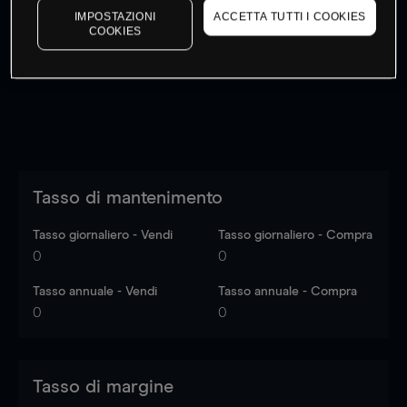
IMPOSTAZIONI
ACCETTA TUTTI I COOKIES
I prezzi sono solo indicativi.
Accedi
per vedere gli ultimi
COOKIES
dati di mercato
Log in
to see latest market data
Tasso di mantenimento
Tasso giornaliero - Vendi
Tasso giornaliero - Compra
0
0
Tasso annuale - Vendi
Tasso annuale - Compra
0
0
Tasso di margine