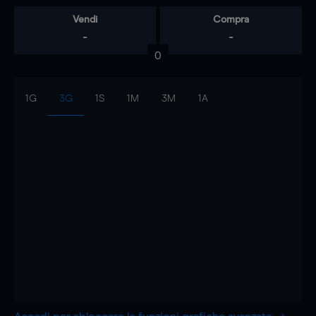
Vendi
Compra
-
-
0
1G
3G
1S
1M
3M
1A