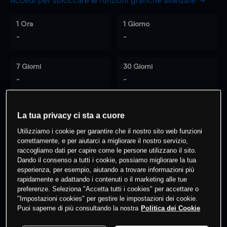
Accedi per sbloccare le funzioni grafiche avanzate
1 Ora
1 Giorno
-
-
7 Giorni
30 Giorni
-
-
La tua privacy ci sta a cuore
0
% dei clienti hanno posizioni
su
Utilizziamo i cookie per garantire che il nostro sito web funzioni
questo prodotto
correttamente, e per aiutarci a migliorare il nostro servizio,
raccogliamo dati per capire come le persone utilizzano il sito.
Dando il consenso a tutti i cookie, possiamo migliorare la tua
esperienza, per esempio, aiutando a trovare informazioni più
Fai trading
rapidamente e adattando i contenuti o il marketing alle tue
preferenze. Seleziona "Accetta tutti i cookies" per accettare o
"Impostazioni cookies" per gestire le impostazioni dei cookie.
Puoi saperne di più consultando la nostra
Politica dei Cookie