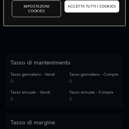
I prezzi sono solo indicativi.
Accedi
per vedere gli ultimi
IMPOSTAZIONI
ACCETTA TUTTI I COOKIES
COOKIES
dati di mercato
Log in
to see latest market data
Tasso di mantenimento
Tasso giornaliero - Vendi
Tasso giornaliero - Compra
0
0
Tasso annuale - Vendi
Tasso annuale - Compra
0
0
Tasso di margine