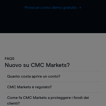
Prova un conto demo gratuito
FAQS
Nuovo su CMC Markets?
Quanto costa aprire un conto?
Non ci sono costi per aprire un conto CFD reale.
CMC Markets è regolato?
Puoi anche visualizzare gratuitamente i prezzi e
CMC Markets Germany GmbH è un broker
utilizzare strumenti come grafici, notizie Reuters
Come fa CMC Markets a proteggere i fondi dei
regolamentato dall'Autorità federale tedesca di
o rapporti quantitativi sui titoli azionari di
clienti?