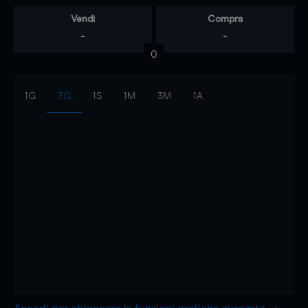
Vendi
Compra
-
-
0
1G
3G
1S
1M
3M
1A