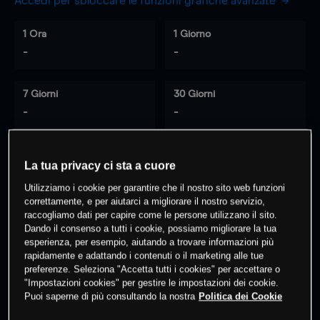
Accedi per sbloccare le funzioni grafiche avanzate
1 Ora
1 Giorno
-
-
7 Giorni
30 Giorni
-
-
La tua privacy ci sta a cuore
0
% dei clienti hanno posizioni
su
Utilizziamo i cookie per garantire che il nostro sito web funzioni
questo prodotto
correttamente, e per aiutarci a migliorare il nostro servizio,
raccogliamo dati per capire come le persone utilizzano il sito.
Dando il consenso a tutti i cookie, possiamo migliorare la tua
Fai trading
esperienza, per esempio, aiutando a trovare informazioni più
rapidamente e adattando i contenuti o il marketing alle tue
preferenze. Seleziona "Accetta tutti i cookies" per accettare o
"Impostazioni cookies" per gestire le impostazioni dei cookie.
Puoi saperne di più consultando la nostra
Politica dei Cookie