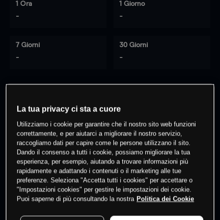
1 Ora
1 Giorno
-
-
7 Giorni
30 Giorni
-
-
0
% dei clienti hanno posizioni
su
La tua privacy ci sta a cuore
questo prodotto
Utilizziamo i cookie per garantire che il nostro sito web funzioni
correttamente, e per aiutarci a migliorare il nostro servizio,
raccogliamo dati per capire come le persone utilizzano il sito.
Fai trading
Dando il consenso a tutti i cookie, possiamo migliorare la tua
esperienza, per esempio, aiutando a trovare informazioni più
rapidamente e adattando i contenuti o il marketing alle tue
preferenze. Seleziona "Accetta tutti i cookies" per accettare o
"Impostazioni cookies" per gestire le impostazioni dei cookie.
Puoi saperne di più consultando la nostra
Politica dei Cookie
I prezzi sono solo indicativi.
Accedi
per vedere gli ultimi