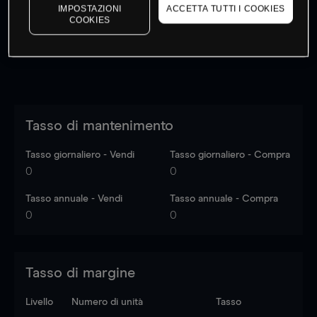
dati di mercato
Log in
to see latest market data
IMPOSTAZIONI
ACCETTA TUTTI I COOKIES
COOKIES
Tasso di mantenimento
Tasso giornaliero - Vendi
Tasso giornaliero - Compra
0
0
Tasso annuale - Vendi
Tasso annuale - Compra
0
0
Tasso di margine
Livello
Numero di unità
Tasso