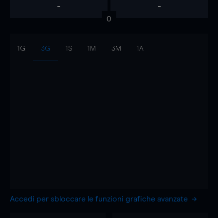
-
-
0
1G
3G
1S
1M
3M
1A
Accedi per sbloccare le funzioni grafiche avanzate