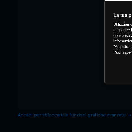
La tua p
Utilizziamo
migliorare 
consenso a
informazion
"Accetta tu
Puoi saper
Accedi per sbloccare le funzioni grafiche avanzate