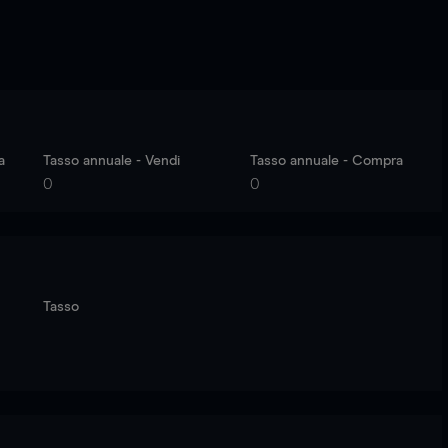
a
Tasso annuale - Vendi
Tasso annuale - Compra
0
0
Tasso