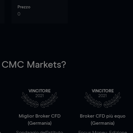
Prezzo
0
 CMC Markets?
VINCITORE
VINCITORE
2021
2021
a
Miglior Broker CFD
Broker CFD più equo
(Germania)
(Germania)
e
Sondaggio dell'Istituto
Focus Money, Edizione