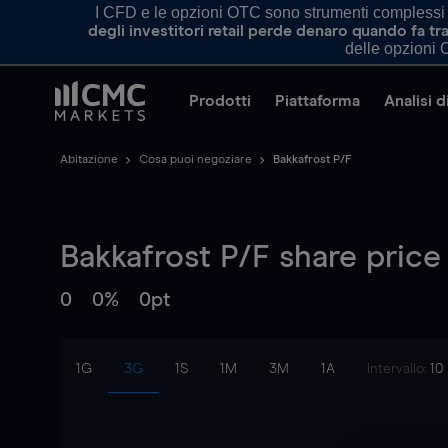
I CFD e le opzioni OTC sono strumenti complessi e 
degli investitori retail perde denaro quando fa 
delle opzioni O
Prodotti
Piattaforma
Analisi 
Abitazione
Cosa puoi negoziare
Bakkafrost P/F
Bakkafrost P/F
share price
0
0%
0pt
1G
3G
1S
1M
3M
1A
Intervallo:
10