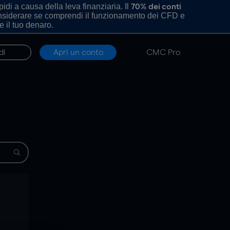
di a causa della leva finanziaria. Il
70% dei conti
onsiderare se comprendi il funzionamento dei CFD e
e il tuo denaro.
di
Apri un conto
CMC Pro