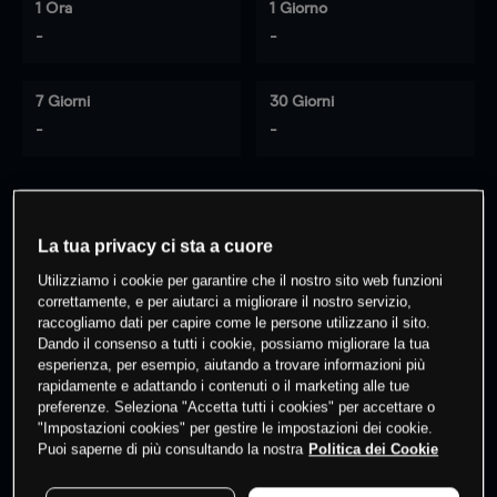
1 Ora
1 Giorno
-
-
7 Giorni
30 Giorni
-
-
0
% dei clienti hanno posizioni
su
La tua privacy ci sta a cuore
questo prodotto
Utilizziamo i cookie per garantire che il nostro sito web funzioni
correttamente, e per aiutarci a migliorare il nostro servizio,
raccogliamo dati per capire come le persone utilizzano il sito.
Fai trading
Dando il consenso a tutti i cookie, possiamo migliorare la tua
esperienza, per esempio, aiutando a trovare informazioni più
rapidamente e adattando i contenuti o il marketing alle tue
preferenze. Seleziona "Accetta tutti i cookies" per accettare o
"Impostazioni cookies" per gestire le impostazioni dei cookie.
Puoi saperne di più consultando la nostra
Politica dei Cookie
I prezzi sono solo indicativi.
Accedi
per vedere gli ultimi