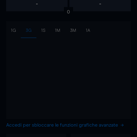
-
-
0
1G
3G
1S
1M
3M
1A
Accedi per sbloccare le funzioni grafiche avanzate