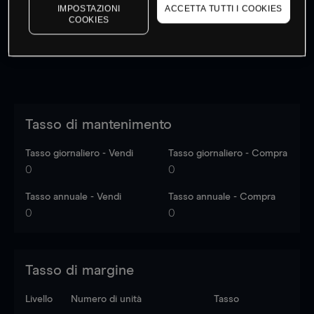
dati di mercato
Log in
to see latest market data
IMPOSTAZIONI
ACCETTA TUTTI I COOKIES
COOKIES
Tasso di mantenimento
Tasso giornaliero - Vendi
Tasso giornaliero - Compra
0
0
Tasso annuale - Vendi
Tasso annuale - Compra
0
0
Tasso di margine
Livello
Numero di unità
Tasso