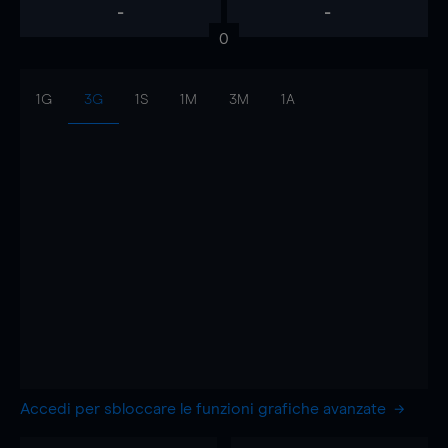
-
-
0
1G
3G
1S
1M
3M
1A
Accedi per sbloccare le funzioni grafiche avanzate