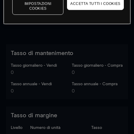
dati di mercato
Log in
to see latest market data
IMPOSTAZIONI
ACCETTA TUTTI I COOKIES
COOKIES
Tasso di mantenimento
Tasso giornaliero - Vendi
Tasso giornaliero - Compra
0
0
Tasso annuale - Vendi
Tasso annuale - Compra
0
0
Tasso di margine
Livello
Numero di unità
Tasso