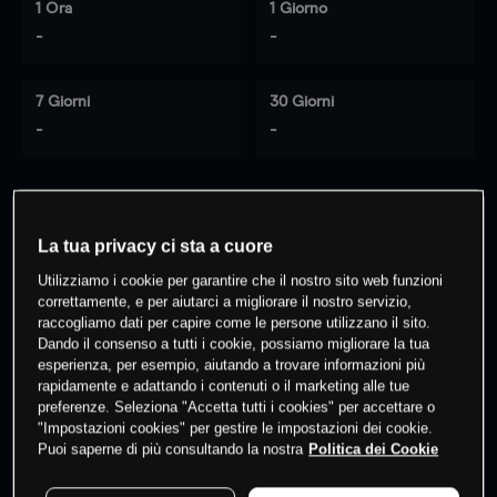
1 Ora
1 Giorno
-
-
7 Giorni
30 Giorni
-
-
0
% dei clienti hanno posizioni
su
La tua privacy ci sta a cuore
questo prodotto
Utilizziamo i cookie per garantire che il nostro sito web funzioni
correttamente, e per aiutarci a migliorare il nostro servizio,
raccogliamo dati per capire come le persone utilizzano il sito.
Fai trading
Dando il consenso a tutti i cookie, possiamo migliorare la tua
esperienza, per esempio, aiutando a trovare informazioni più
rapidamente e adattando i contenuti o il marketing alle tue
preferenze. Seleziona "Accetta tutti i cookies" per accettare o
"Impostazioni cookies" per gestire le impostazioni dei cookie.
Puoi saperne di più consultando la nostra
Politica dei Cookie
I prezzi sono solo indicativi.
Accedi
per vedere gli ultimi