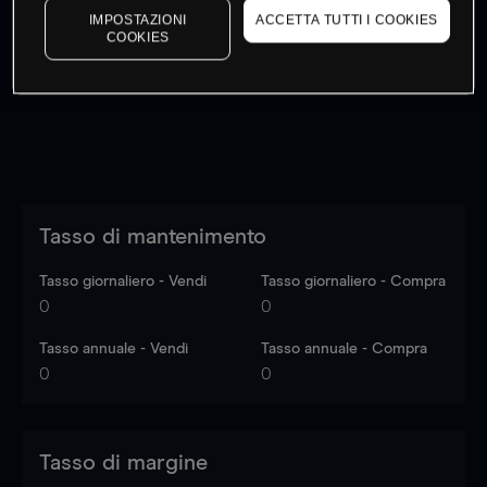
IMPOSTAZIONI
ACCETTA TUTTI I COOKIES
I prezzi sono solo indicativi.
Accedi
per vedere gli ultimi
COOKIES
dati di mercato
Log in
to see latest market data
Tasso di mantenimento
Tasso giornaliero - Vendi
Tasso giornaliero - Compra
0
0
Tasso annuale - Vendi
Tasso annuale - Compra
0
0
Tasso di margine