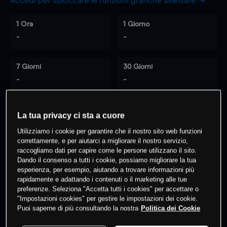
Accedi per sbloccare le funzioni grafiche avanzate
1 Ora
1 Giorno
-
-
7 Giorni
30 Giorni
-
-
La tua privacy ci sta a cuore
0
% dei clienti hanno posizioni
su
Utilizziamo i cookie per garantire che il nostro sito web funzioni
questo prodotto
correttamente, e per aiutarci a migliorare il nostro servizio,
raccogliamo dati per capire come le persone utilizzano il sito.
Dando il consenso a tutti i cookie, possiamo migliorare la tua
esperienza, per esempio, aiutando a trovare informazioni più
Fai trading
rapidamente e adattando i contenuti o il marketing alle tue
preferenze. Seleziona "Accetta tutti i cookies" per accettare o
"Impostazioni cookies" per gestire le impostazioni dei cookie.
Puoi saperne di più consultando la nostra
Politica dei Cookie