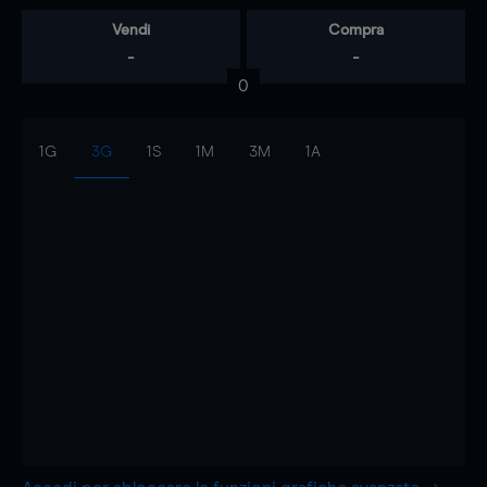
Vendi
Compra
-
-
0
1G
3G
1S
1M
3M
1A