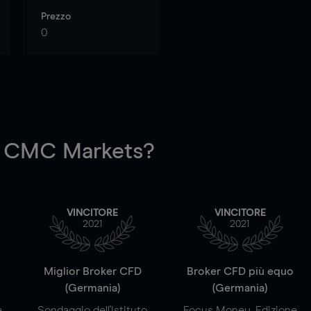
Prezzo
0
 CMC Markets?
VINCITORE
VINCITORE
2021
2021
a
Miglior Broker CFD
Broker CFD più equo
(Germania)
(Germania)
e
Sondaggio dell'Istituto
Focus Money, Edizione