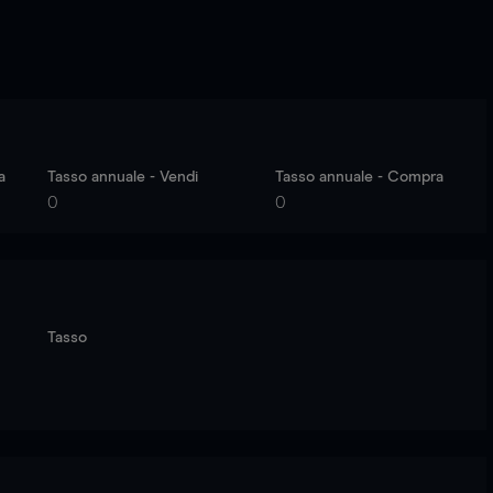
a
Tasso annuale - Vendi
Tasso annuale - Compra
0
0
Tasso