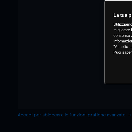
La tua p
Utilizziamo
migliorare 
consenso a
informazion
"Accetta tu
Puoi saper
Accedi per sbloccare le funzioni grafiche avanzate