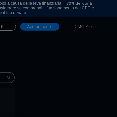
di a causa della leva finanziaria. Il
70% dei conti
onsiderare se comprendi il funzionamento dei CFD e
e il tuo denaro.
di
Apri un conto
CMC Pro