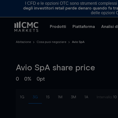
I CFD e le opzioni OTC sono strumenti complessi e 
degli investitori retail perde denaro quando fa 
delle opzioni O
Prodotti
Piattaforma
Analisi 
Abitazione
Cosa puoi negoziare
Avio SpA
Avio SpA
share price
0
0%
0pt
1G
3G
1S
1M
3M
1A
Intervallo:
10